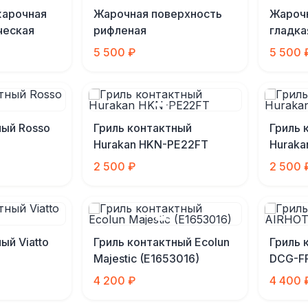
жарочная
Жарочная поверхность
Жароч
ческая
рифленая
гладка
5 500 ₽
5 500 
ный Rosso
Гриль контактный
Гриль 
Hurakan HKN-PE22FT
Huraka
2 500 ₽
2 500 
ый Viatto
Гриль контактный Ecolun
Гриль 
Majestic (E1653016)
DCG-F
4 200 ₽
4 400 