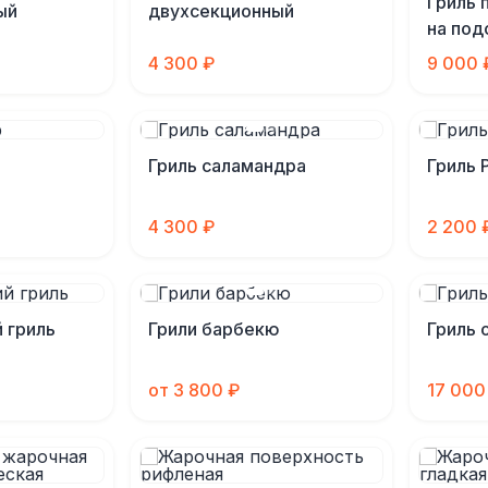
Гриль 
ый
двухсекционный
на под
4 300 ₽
9 000 
Гриль саламандра
Гриль 
4 300 ₽
2 200 
 гриль
Грили барбекю
Гриль 
от 3 800 ₽
17 000