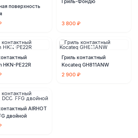
Гриль-Фондю
ная поверхность
я
₽
3 800 ₽
контактный
Гриль контактный
n HKN-PE22R
Kocateq GH811ANW
₽
2 900 ₽
контактный AIRHOT
FG двойной
₽