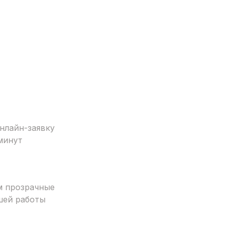
нлайн-заявку
минут
м прозрачные
шей работы