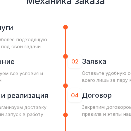
Механика заказа
луги
иболее подходящую
 под свои задачи
Заявка
ание
02
Оставьте удобную о
уем все условия и
всего лишь за пару 
и
Договор
 и реализация
04
Закрепим договоро
рганизуем доставку
правила и этапы на
ый запуск в работу