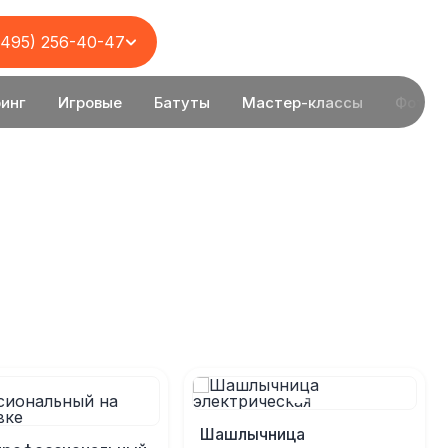
(495) 256-40-47
инг
Игровые
Батуты
Мастер-классы
Фотоз
Шашлычница