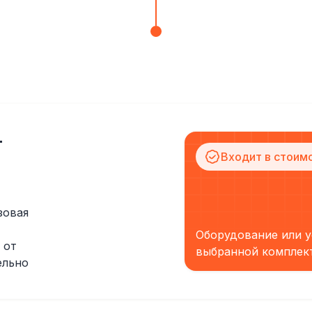
т
Входит в стоим
зовая
Оборудование или у
 от
выбранной комплек
ельно