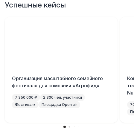
Успешные кейсы
Организация масштабного семейного
Ко
фестиваля для компании «Агрофид»
те
Nu
7 350 000 ₽
2 300 чел. участники
Фестиваль
Площадка Open air
7
П