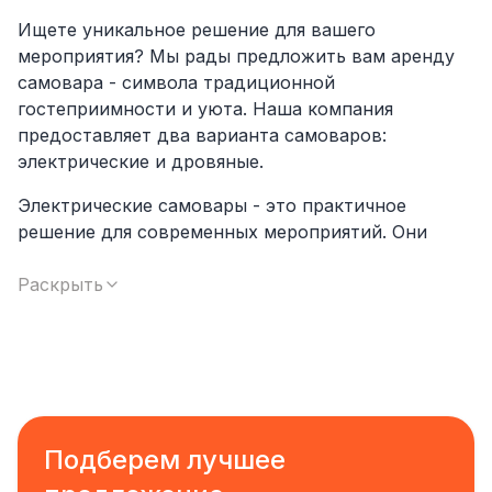
Ищете уникальное решение для вашего
мероприятия? Мы рады предложить вам аренду
самовара - символа традиционной
гостеприимности и уюта. Наша компания
предоставляет два варианта самоваров:
электрические и дровяные.
Электрические самовары - это практичное
решение для современных мероприятий. Они
обеспечивают надежное и быстрое
приготовление горячих напитков без
Раскрыть
необходимости контроля температуры огня.
Элегантный дизайн электрических самоваров
добавит изысканности вашему столу и позволит
вашим гостям насладиться чашечкой чая или кофе
в уютной атмосфере.
Подберем лучшее
Дровяные самовары, напротив, придают вашему
мероприятию особый шарм и аутентичность. Их