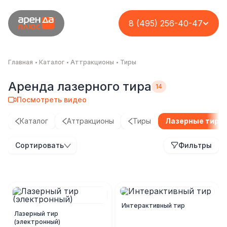
8 (495) 256-40-47
Главная
Каталог
Аттракционы
Тиры
Аренда лазерного тира
Посмотреть видео
Каталог
Аттракционы
Тиры
Лазерные тиры
Парк аттракционов
День семьи в
Организация
Организация
Сортировать
Фильтры
на кассу с
компании
корпоратива «Техно
масштабного
возможностью
«Агрофид»
фест» для
новогоднего
вашего заработка
сотрудников МГТС
праздника с
Комплекс
эксклюзивным
Кейс
Кейс
Кейс
игровым
Интерактивный тир
оборудованием
Лазерный тир
(электронный)