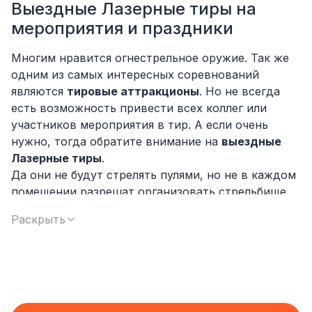
Выездные Лазерные тиры на
мероприятия и праздники
Многим нравится огнестрельное оружие. Так же
одним из самых интересных соревнований
являются
тировые аттракционы
. Но не всегда
есть возможность привести всех коллег или
участников мероприятия в тир. А если очень
нужно, тогда обратите внимание на
выездные
Лазерные тиры
.
Да они не будут стрелять пулями, но не в каждом
помещении разрешат организовать стрельбище.
Ну и конечно у лазерного тира есть и другие
Раскрыть
положительные стороны. Разнообразие например.
Да-да, вы получите не один аттракцион для
стрельбы по простым мишеням, вы сможете
выбрать несколько вариантов, на ключевые темы.
Также мы предоставляем большой
ассортимент
аутентичных
винтовок
,
пистолетов
и
пулеметов
.