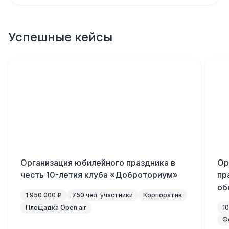
Успешные кейсы
Организация юбилейного праздника в
Ор
честь 10-летия клуба «Доброториум»
пр
об
1 950 000 ₽
750 чел. участники
Корпоратив
Площадка Open air
1
Ф