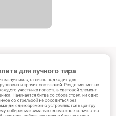
лета для лучного тира
итва лучников, отлично подходит для
групповых и прочих состязаний. Разделившись на
каждого участника попасть в световой элемент
ника. Начинается битва со сбора стрел, ни одно
анное со стрельбой не обходиться без
оманды единовременно устремляются к центру
 нему собирая максимально возможное количество
й участник, собрав как можно больше стрел,