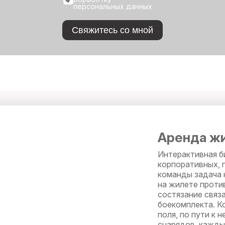
персональных данных
Свяжитесь со мной
Аренда жи
Интерактивная б
корпоративных, 
команды задача 
на жилете против
состязание связ
боекомплекта. К
поля, по пути к
снарядов, кажды