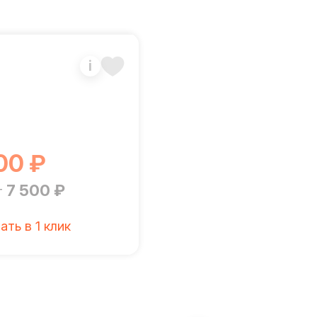
i
00 ₽
7 500 ₽
т
ать в 1 клик