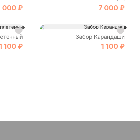
5 000 ₽
7 000 ₽
летенный
Забор Карандаши
1 100 ₽
1 100 ₽