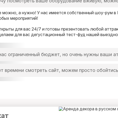
чу посмотреть ваше оборудование вживую, можно
е можно, а нужно! У нас имеется собственный шоу-рум в
юбых мероприятий!
ткрыты для вас 24/7 и готовы презентовать любой аттрак
делаем для вас дегустационный тест-фуд нашей выездной
нас ограниченный бюджет, но очень нужны ваши а
то вообще не проблема для нас и для Вас, поскольку мы 
т времени смотреть сайт, можем просто обойтис
юбой ситуации, поскольку альтернатива есть всегда.
ы обожаем ценить время наших клиентов.
 специально для Вас мы закрепим персонального менедж
прос и будет на связи 25 часов в сутки.
кат