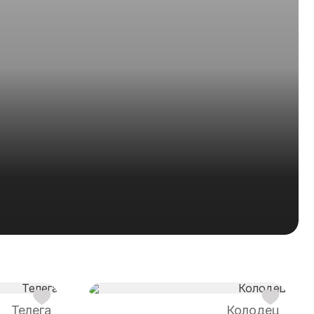
Телега
Колодец