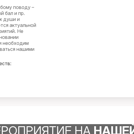
юбому поводу –
й бал и пр.
х души и
тся актуальной
риятий. Не
дновании
и необходим
оваться нашими
еств:
онные предметы,
ематической
аемый яркий
арить гостям
же возможна для
тывается
ЕРОПРИЯТИЕ НА
НАШЕ