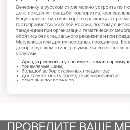
Вечеринку в русском стиле можно устроить по л
день рождения, свадьба, корпоратив, карнавальны
Национальные мотивы хорошо раскрывают разма
гостеприимство жителей России, поэтому считаю
тенденцией при организации тематических мероп
обойтись без специального реквизита и при праз
Масленицы или других народных праздников. Есл
декор в русском стиле, разумнее всего воспольз
услугами.
Аренда реквизита у нас имеет немало преимущ
приемлемые цены;
большой выбор старинных предметов;
доставка к месту проведения мероприятия;
помощь в подборе и пр.
У нас вы можете арендовать отдельные традици
а также декорации для создания необходимой т
атмосферы. С нами вы сможете устроить незабыв
праздник или историческую вечеринку, чтобы под
невероятные впечатления. Аренда реквизита так
проведения фотосессии. Стоимость услуг рассчи
ПРОВЕДИТЕ ВАШЕ М
отдельно в каждом случае.