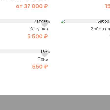
от 37 000 ₽
1
Катушка
Забор п
5 500 ₽
Пень
550 ₽