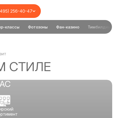
(495) 256-40-47
ер-классы
Фотозоны
Фан-казино
Тимбилдинг
зит
М СТИЛЕ
НАС
ирокий
ортимент