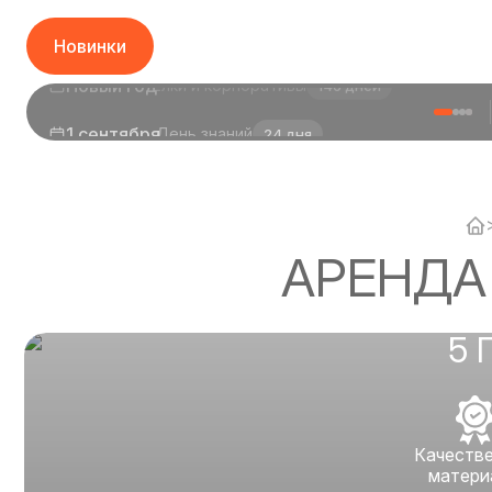
Новинки
1 сентября
День знаний
24 дня
АРЕНДА
5 
Качеств
матери