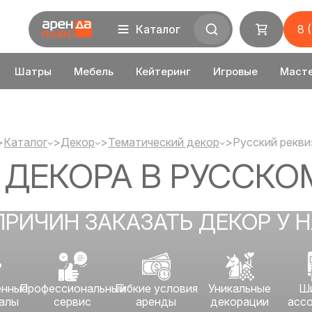
Каталог
8 
Шатры
Мебель
Кейтеринг
Игровые
Маст
>
Каталог
>
Декор
>
Тематический декор
>
Русский рекви
 ДЕКОРА В РУССКО
ПРИЧИН ЗАКАЗАТЬ ДЕКОР У 
енные
Профессиональный
Гибкие условия
Уникальные
Ш
алы
сервис
аренды
декорации
асс