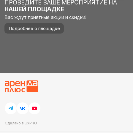
использоваться при проведении конкурсов, игр и
ПРОВЕДИТЕ ВАШЕ МЕРОПРИЯТИЕ НА
развлечений, а также обустройства фотозоны.
НАШЕЙ ПЛОЩАДКЕ
Стоимость аренды в нашей компании невысокая,
при этом все элементы качественно изготовлены.
Вас ждут приятные акции и скидки!
Доставим арендованные элементы на место
проведения мероприятия точно в срок. Свяжитесь
с нами, чтобы обсудить детали!
Подробнее о площадке
Сделано в UxPRO