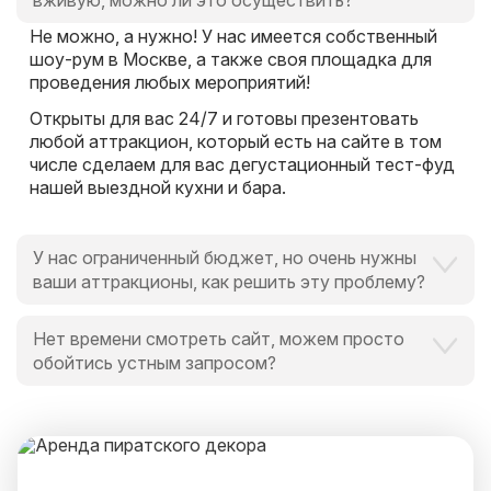
вживую, можно ли это осуществить?
Не можно, а нужно! У нас имеется собственный
шоу-рум в Москве, а также своя площадка для
проведения любых мероприятий!
Открыты для вас 24/7 и готовы презентовать
любой аттракцион, который есть на сайте в том
числе сделаем для вас дегустационный тест-фуд
нашей выездной кухни и бара.
У нас ограниченный бюджет, но очень нужны
ваши аттракционы, как решить эту проблему?
Это вообще не проблема для нас и для Вас,
Нет времени смотреть сайт, можем просто
поскольку мы всегда идем навстречу и готовы
обойтись устным запросом?
выручить в любой ситуации, поскольку
альтернатива есть всегда.
Мы обожаем ценить время наших клиентов.
И специально для Вас мы закрепим персонального
менеджера, который оперативно ответит на
любой ваш запрос и будет на связи 25 часов в