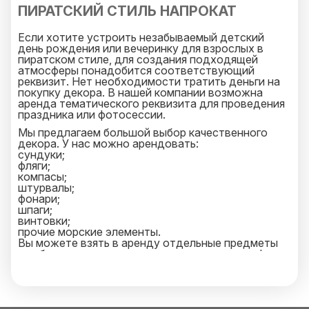
сутки.
ПИРАТСКИЙ СТИЛЬ НАПРОКАТ
Если хотите устроить незабываемый детский
день рождения или вечеринку для взрослых в
пиратском стиле, для создания подходящей
атмосферы понадобится соответствующий
реквизит. Нет необходимости тратить деньги на
покупку декора. В нашей компании возможна
аренда тематического реквизита для проведения
праздника или фотосессии.
Мы предлагаем большой выбор качественного
декора. У нас можно арендовать:
сундуки;
фляги;
компасы;
штурвалы;
фонари;
шпаги;
винтовки;
прочие морские элементы.
Вы можете взять в аренду отдельные предметы
или большие декорации для создания атмосферы
в пиратском стиле. Чтобы гости мероприятия
могли окунуться в мир приключений, арендуйте в
нашей компании необходимый декор для
оформления помещения. Реквизит может