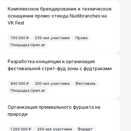
Комплексное брендирование и техническое
оснащение промо-стенда Nudibranches на
VK Fest
500 Р
В корзину
705 000 ₽
235 чел. участники
Промо
Площадка Open air
240 Р
В корзину
Разработка концепции и организация
фестивальной стрит-фуд зоны с фудтраками
430 Р
В корзину
840 000 ₽
300 чел. участники
Фестиваль
Площадка Open air
500 Р
В корзину
Организация премиального фуршета на
природе
 000 Р
В корзину
1 200 000 ₽
250 чел. участники
Фуршет