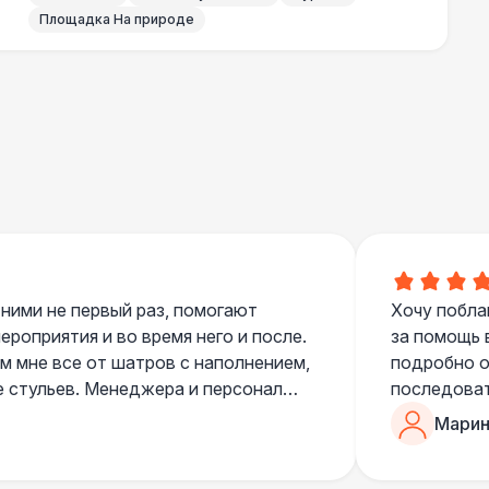
000 Р
В корзину
Площадка На природе
000 Р
В корзину
490 Р
В корзину
700 Р
В корзину
 100 Р
В корзину
 ними не первый раз, помогают
Хочу побла
роприятия и во время него и после.
за помощь 
 мне все от шатров с наполнением,
подробно о
400 Р
В корзину
е стульев. Менеджера и персонал
последоват
егда подскажут что лучше взять и
Романом, о
Марин
500 Р
В корзину
ь люблю работать именно с ними,
«Рука с ша
нию
звонке в к