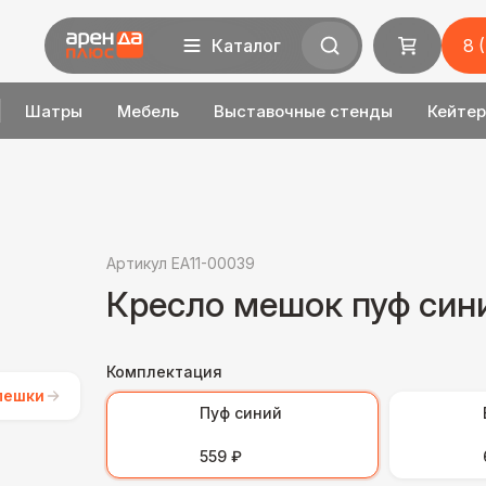
Каталог
8 
Шатры
Мебель
Выставочные стенды
Кейтер
Артикул EA11-00039
Кресло мешок пуф син
Комплектация
мешки
Пуф синий
559 ₽