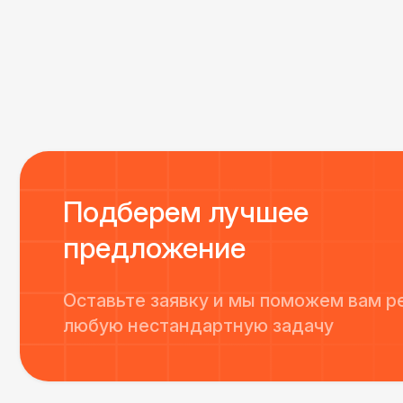
Все приехало вовремя, в хорошем состоянии. Реб
поставили, посоветовали как лучше расположить 
сложили провода так, что их почти не было видно
Однозначно будем работать с этим подрядчиком е
Подберем лучшее
предложение
Оставьте заявку и мы поможем вам р
любую нестандартную задачу