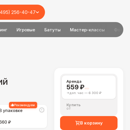
(495) 256-40-47
инг
Игровые
Батуты
Мастер-классы
Фотоз
ий
Аренда
559 ₽
доп. час — 6 300 ₽
Купить
Рекомендуем
от
В упаковке
660 ₽
В корзину