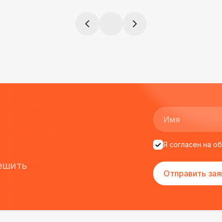
ята сами все
ДОПОЛНИТЕЛЬНО
и аккуратно
Урна
!
ще раз :)
Огнетушители
1
Указатель А3
1
Санитайзер (100 чел.)
1
Я согласен на о
ешить
Отправить зая