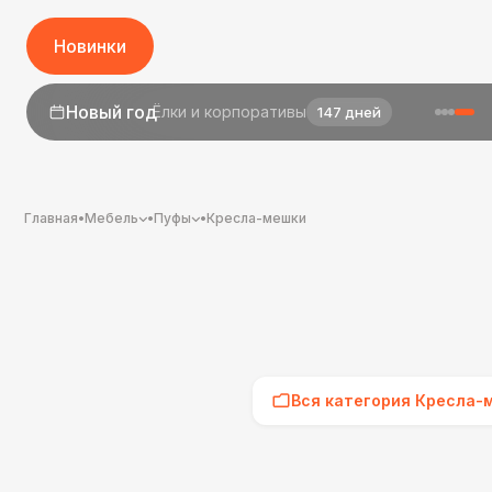
Новинки
1 сентября
День знаний
25 дней
Главная
•
Мебель
•
Пуфы
•
Кресла-мешки
Вся категория Кресла-