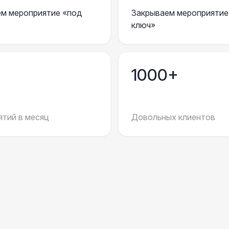
м мероприятие «под
Закрываем мероприятие
Плетёные кресла
1
ключ»
Подвесные кресла
7 
1000+
ПЕРСОНАЛ
Клининг
6 
тий в месяц
Довольных клиентов
Декоратор
10 
ШАТРЫ
Шатер быстровозводимый
6 
КОМФОРТ
Флисовый плед