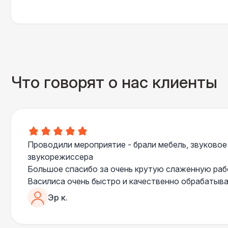
Что говорят о нас клиенты
Проводили мероприятие - брали мебель, звуковое
звукорежиссера
Большое спасибо за очень крутую слаженную ра
Василиса очень быстро и качественно обрабатыва
пошла навстречу во многих моментах
Эр к.
Отдельное спасибо звукорежиссеру Александру, 
сгладились благодаря его работе и человечности :