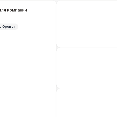
для компании
ШАТРЫ
Прилавок
6 
 Open air
КОМФОРТ
Шерстяной плед
Пончо
ШАТРЫ
Палатка 2,5 х 2,5 м
6 
Шатер Пагода
11