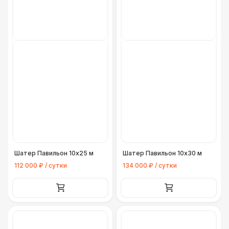
ЭЛЕКТРИЧЕСТВО
Кабельный трап
290 Р
Генератор — 4 кВт
8 500 Р
Генератор — 20 кВт
26 000 Р
Генератор — 30 кВт
35 000 Р
Шатер Павильон 10x25 м
Шатер Павильон 10x30 м
Генератор — 50 кВт
43 000 Р
112 000 ₽ / сутки
134 000 ₽ / сутки
ДОПОЛНИТЕЛЬНО
Конус дорожный
170 Р