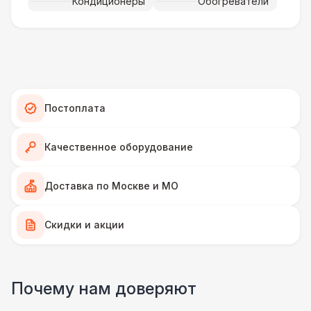
Кондиционеры
Обогреватели
Фанера «Бакелит» + брус (м2)
490 Р
Ламинат
600 Р
Линолеум
950 Р
Постоплата
Террасная доска (м2)
1 200 Р
Качественное оборудование
Пандус стандартный
2 700 Р
Доставка по Москве и МО
Ступеньки из бруса с ковролином
4 300 Р
Скидки и акции
ПЕРСОНАЛ
Грузчики
6 500 Р
Почему нам доверяют