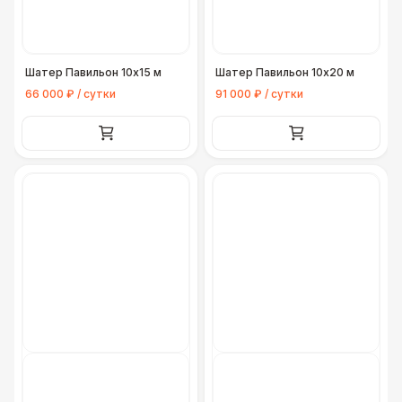
Легковая машина (Доставка)
6 000 Р
Шатер Павильон 10x15 м
Шатер Павильон 10x20 м
Грузовая машина (Газель, портер)
8 500 Р
66 000 ₽ / сутки
91 000 ₽ / сутки
Грузовая машина (Гидроборт 4 м. до 2
18 000 Р
тонн)
Грузовая машина (Фура 6 м. до 5 тонн)
30 000 Р
Грузовая машина (Фура 7-8 м. до 5
35 000 Р
тонн)
Грузовая машина (Фура 9 м. до 10 тонн)
40 000 Р
Вилочный погрузчик 3,5 тонн
30 000 Р