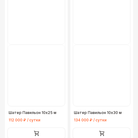
Аренда крана 25 тонн
35 000 Р
Манипулятор
22 000 Р
ЭЛЕКТРИЧЕСТВО
Кабельный трап
290 Р
Генератор — 4 кВт
8 500 Р
Генератор — 20 кВт
26 000 Р
Генератор — 30 кВт
35 000 Р
Шатер Павильон 10x25 м
Шатер Павильон 10x30 м
Генератор — 50 кВт
43 000 Р
112 000 ₽ / сутки
134 000 ₽ / сутки
ДОПОЛНИТЕЛЬНО