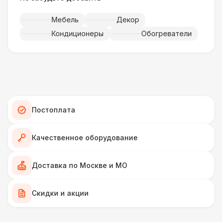
Искусственная трава (м2)
490 Р
Мебель
Декор
Кондиционеры
Обогреватели
Фанера «Бакелит» + брус (м2)
490 Р
Ламинат
600 Р
Линолеум
950 Р
Постоплата
Террасная доска (м2)
1 200 Р
Качественное оборудование
Пандус стандартный
2 700 Р
Доставка по Москве и МО
Ступеньки из бруса с ковролином
4 300 Р
Скидки и акции
ПЕРСОНАЛ