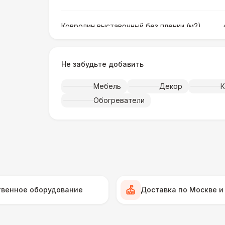
Ковролин выставочный без пленки (м2)
Ковролин выставочный в пленке (м2)
Не забудьте добавить
Мебель
Декор
К
Искусственная трава (м2)
Обогреватели
Фанера «Бакелит» + брус (м2)
Ламинат
Линолеум
твенное оборудование
Доставка по Москве и
Террасная доска (м2)
1