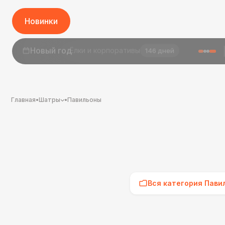
Новинки
1 сентября
День знаний
24 дня
Главная
•
Шатры
•
Павильоны
Вся категория Пави