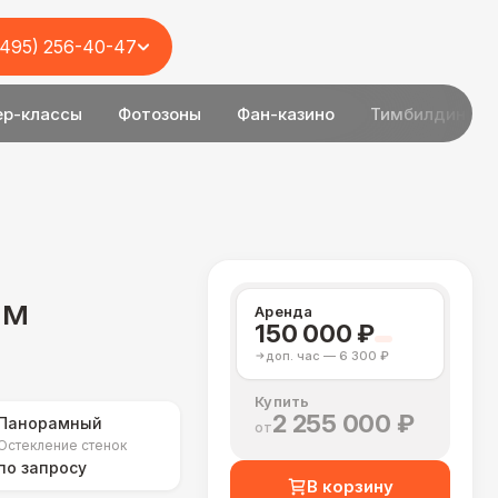
(495) 256-40-47
ер-классы
Фотозоны
Фан-казино
Тимбилдинг
 м
Аренда
150 000 ₽
доп. час — 6 300 ₽
Купить
2 255 000 ₽
Панорамный
от
Остекление стенок
по запросу
В корзину