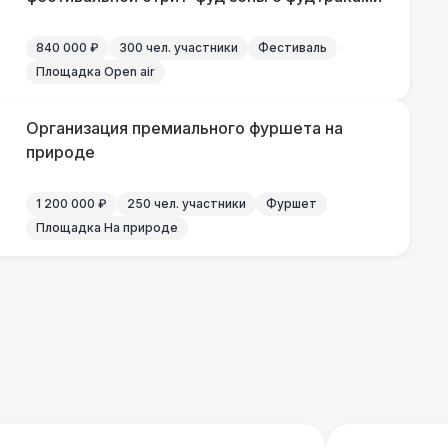
800 Р
В корзину
840 000 ₽
300 чел. участники
Фестиваль
 100 Р
В корзину
Площадка Open air
 100 Р
В корзину
Организация премиального фуршета на
природе
1 200 000 ₽
250 чел. участники
Фуршет
500 Р
В корзину
Площадка На природе
000 Р
В корзину
000 Р
В корзину
0 Р
В корзину