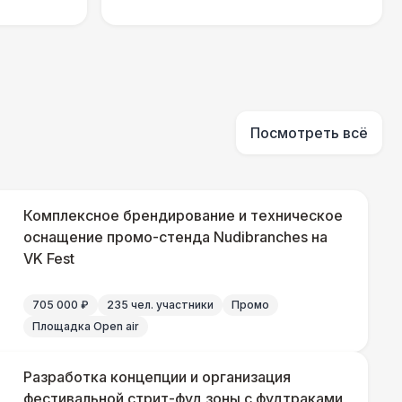
000 Р
В корзину
280 Р
В корзину
Посмотреть всё
700 Р
В корзину
Комплексное брендирование и техническое
оснащение промо-стенда Nudibranches на
750 Р
В корзину
VK Fest
800 Р
В корзину
705 000 ₽
235 чел. участники
Промо
Площадка Open air
800 Р
В корзину
Разработка концепции и организация
фестивальной стрит-фуд зоны с фудтраками