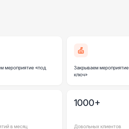
Пандус стандартный
2 
Ступеньки из бруса с ковролином
4 
ПЕРСОНАЛ
Грузчики
6 
м мероприятие «под
Закрываем мероприятие
Клининг
6 
ключ»
Монтажник шатров (смена до 12 часов)
7 
1000+
Шеф монтажник шатров (смена до 10
9 
часов)
Координатор площадки (смена до 6
15 
тий в месяц
Довольных клиентов
часов)