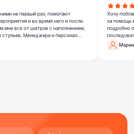
 300 Р
В корзину
 ними не первый раз, помогают
Хочу побла
роприятия и во время него и после.
за помощь 
 мне все от шатров с наполнением,
подробно о
400 Р
В корзину
е стульев. Менеджера и персонал
последоват
егда подскажут что лучше взять и
Романом, о
Марин
ь люблю работать именно с ними,
200 Р
В корзину
«Рука с ша
нию
звонке в к
шампанског
000 Р
В корзину
приветливы
000 Р
В корзину
000 Р
В корзину