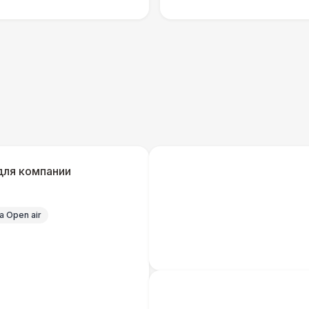
Технический Директор
27 
ОФОРМЛЕНИЕ
Подвесной декор «Флажки» (м2)
Декор в шатрах «Воздушные Шары» (м2)
для компании
Подвесной декор «Искусственные
Растения» (м2)
 Open air
Подвесной декор «Ленты» (м2)
Подвесной декор «Ретро-Гирлянды» (м2)