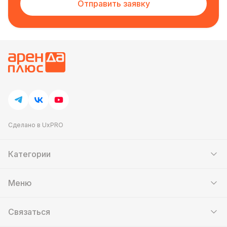
Отправить заявку
Сделано в UxPRO
Категории
Шатры
Мебель
Меню
Кейтеринг
Банкетный зал
Выставочные стенды
Контакты
Аттракционы
Связаться
Скидки и акции
Сцены и подиумы
О нас
Фотозоны