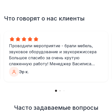
Что говорят о нас клиенты
Проводили мероприятие - брали мебель,
звуковое оборудование и звукорежиссера
Большое спасибо за очень крутую
слаженную работу! Менеджер Василиса
очень быстро и качественно обрабатывала
Эр к.
все запросы, пошла навстречу во многих
моментах
Отдельное спасибо звукорежиссеру
Александру, все тревоги сгладились
благодаря его работе и человечности :)
Все приехало вовремя, в хорошем
Часто задаваемые вопросы
состоянии. Ребята сами все поставили,