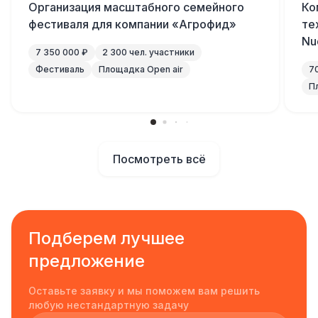
Организация масштабного семейного
Ко
фестиваля для компании «Агрофид»
те
Nu
7 350 000 ₽
2 300 чел. участники
Фестиваль
Площадка Open air
7
П
Посмотреть всё
Подберем лучшее
предложение
Оставьте заявку и мы поможем вам решить
любую нестандартную задачу