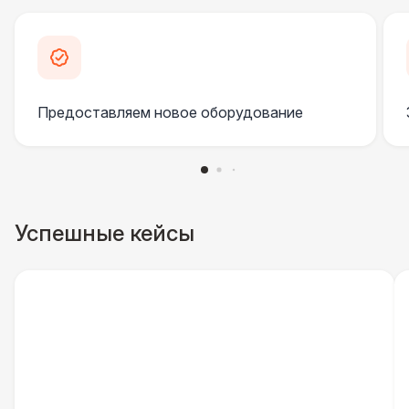
Урна
550 Р
Указатель А3
1 100 Р
Предоставляем новое оборудование
Санитайзер (100 чел.)
1 450 Р
ШАТРЫ
Шатер быстровозводимый
6 000 Р
Успешные кейсы
Прилавок
6 500 Р
Палатка 2,5 х 2,5 м
6 500 Р
Шатер Пагода
11 000 Р