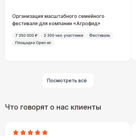
Домик «Ярмарочный» 3 х 2 м
27 000 Р
Организация масштабного семейного
Шатер Павильон
43 000 Р
фестиваля для компании «Агрофид»
7 350 000 ₽
2 300 чел. участники
Фестиваль
Площадка Open air
Посмотреть всё
Что говорят о нас клиенты