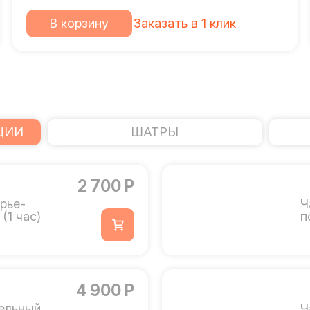
В корзину
Заказать в 1 клик
ЦИИ
ШАТРЫ
2 700 Р
рье-
Ч
(1 час)
п
4 900 Р
ельный
Ч