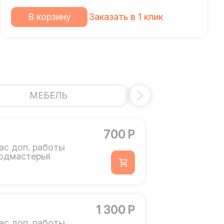
В корзину
Заказать в 1 клик
МЕБЕЛЬ
УСИЛЕНИЕ 
700 Р
ас доп. работы
одмастерья
1 300 Р
ас доп. работы