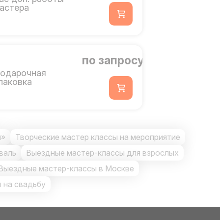
астера
по запросу
одарочная
паковка
ы»
Творческие мастер классы на мероприятие
валь
Выездные мастер-классы для взрослых
Выездные мастер-классы в Москве
 на свадьбу