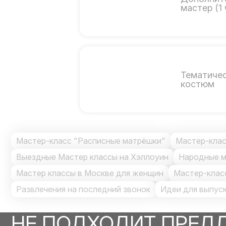
мастер (1 
Тематиче
костюм
Мастер-класс "Расписные матрёшки"
Мастер-клас
Выездные Мастер классы на Хэллоуин
Народные м
Мастер классы в Москве для женщин
Мастер-класс
Развлечения на последний звонок
Идеи для выпус
НЕ ПОДХОДИТ ПРЕД