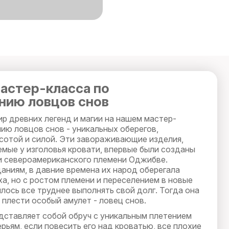
астер-класса по
нию ловцов снов
р древних легенд и магии на нашем мастер-
ию ловцов снов - уникальных оберегов,
сотой и силой. Эти завораживающие изделия,
мые у изголовья кровати, впервые были созданы
 североамериканского племени Оджибве.
аниям, в давние времена их народ оберегала
ха, но с ростом племени и переселением в новые
лось все труднее выполнять свой долг. Тогда она
плести особый амулет - ловец снов.
дставляет собой обруч с уникальным плетением
ерьям, если повесить его над кроватью, все плохие