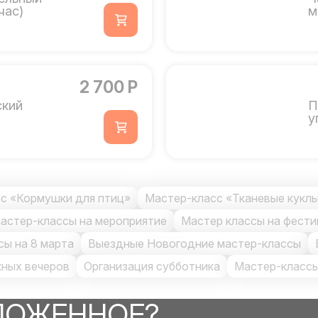
час)
м
2 700 Р
ский
П
у
с «Кормушки для птиц»
Мастер-класс «Тканевые кукл
астер-классы на мероприятие
Мастер классы на фести
ы на 8 марта
Выездные Новогодние мастер-классы
кных вечеров
Организация субботника
Мастер-классы
ЛОЖЕННОЕ?