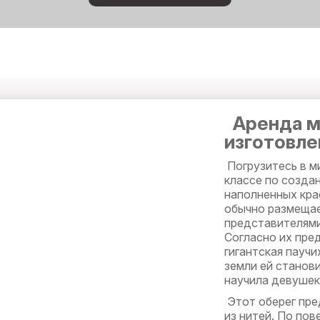
Аренда м
изготовле
Погрузитесь в ми
классе по создан
наполненных кра
обычно размещае
представителями
Согласно их пред
гигантская паучи
земли ей станови
научила девушек 
Этот оберег пре
из нитей. По пов