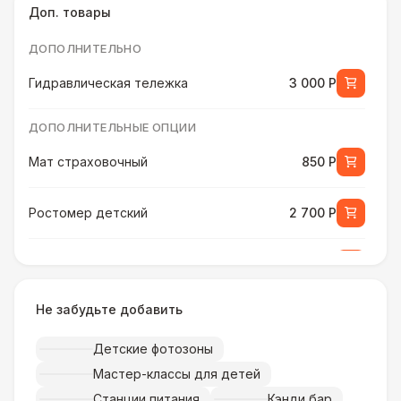
Доп. товары
ДОПОЛНИТЕЛЬНО
Гидравлическая тележка
3 000 Р
ДОПОЛНИТЕЛЬНЫЕ ОПЦИИ
Мат страховочный
850 Р
Ростомер детский
2 700 Р
Ростомер универсальный
3 800 Р
Не забудьте добавить
Музыкальное сопровождение
15 000 Р
Детские фотозоны
ПЕРСОНАЛ
Мастер-классы для детей
Тех. спец.
4 900 Р
Станции питания
Кэнди бар