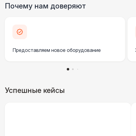
Огнетушители
1 000 Р
Почему нам доверяют
Урна
550 Р
Столбики ограждения (1м)
1 100 Р
Предоставляем новое оборудование
Указатель А3
1 100 Р
Санитайзер (100 чел.)
1 450 Р
ЭЛЕКТРИЧЕСТВО
Успешные кейсы
Дистрибьютор питания (63 Ампера)
4 500 Р
Кабель питания (32 Ампера)
81 Р
Удлинитель-пилот (16 Ампер)
330 Р