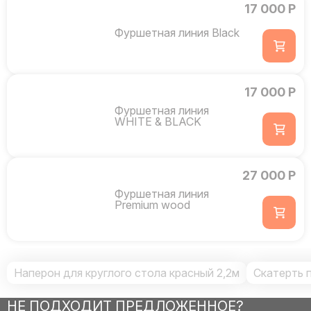
17 000 Р
Фуршетная линия Black
17 000 Р
Фуршетная линия
WHITE & BLACK
27 000 Р
Фуршетная линия
Premium wood
Наперон для круглого стола красный 2,2м
Скатерть 
НЕ ПОДХОДИТ ПРЕДЛОЖЕННОЕ?