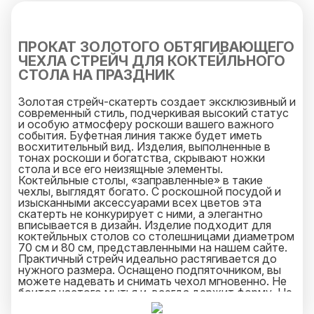
ПРОКАТ ЗОЛОТОГО ОБТЯГИВАЮЩЕГО
ЧЕХЛА СТРЕЙЧ ДЛЯ КОКТЕЙЛЬНОГО
СТОЛА НА ПРАЗДНИК
Золотая стрейч-скатерть создает эксклюзивный и
современный стиль, подчеркивая высокий статус
и особую атмосферу роскоши вашего важного
события. Буфетная линия также будет иметь
восхитительный вид. Изделия, выполненные в
тонах роскоши и богатства, скрывают ножки
стола и все его неизящные элементы.
Коктейльные столы, «заправленные» в такие
чехлы, выглядят богато. С роскошной посудой и
изысканными аксессуарами всех цветов эта
скатерть не конкурирует с ними, а элегантно
вписывается в дизайн. Изделие подходит для
коктейльных столов со столешницами диаметром
70 см и 80 см, представленными на нашем сайте.
Практичный стрейч идеально растягивается до
нужного размера. Оснащено подпяточником, вы
можете надевать и снимать чехол мгновенно. Не
боится частого мытья и. всегда держит форму. Не
понадобятся ни утюг, ни пар.