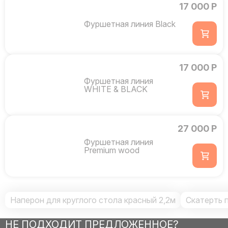
17 000 Р
Фуршетная линия Black
17 000 Р
Фуршетная линия
WHITE & BLACK
27 000 Р
Фуршетная линия
Premium wood
Наперон для круглого стола красный 2,2м
Скатерть 
НЕ ПОДХОДИТ ПРЕДЛОЖЕННОЕ?