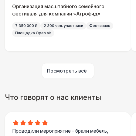
Указатель А3
1 100 Р
Организация масштабного семейного
фестиваля для компании «Агрофид»
Столбики ограждения (1м)
1 100 Р
7 350 000 ₽
2 300 чел. участники
Фестиваль
Площадка Open air
ЭЛЕКТРИЧЕСТВО
Капы
290 Р
Посмотреть всё
Что говорят о нас клиенты
Проводили мероприятие - брали мебель,