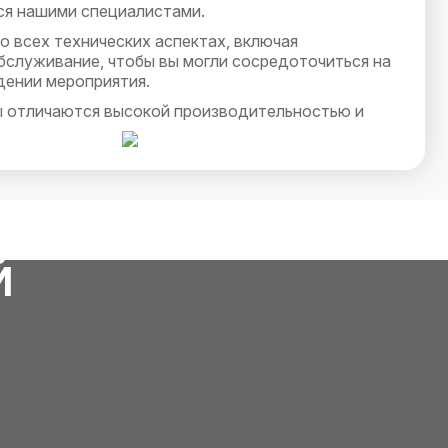
ся нашими специалистами.
о всех технических аспектах, включая
бслуживание, чтобы вы могли сосредоточиться на
ении мероприятия.
 отличаются высокой производительностью и
 что делает их идеальным выбором для любых
асштаба вашего мероприятия, наш дизельный
ечит бесперебойное электроснабжение, создавая
ия для всех участников и гостей.
Й