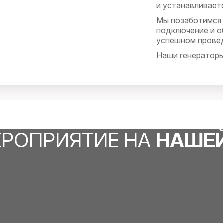
и устанавливает
Мы позаботимся 
подключение и о
успешном провед
Наши генераторы
экономичностью,
условий.
Независимо от м
генератор обесп
комфортные услов
ЕРОПРИЯТИЕ НА
НАШЕ