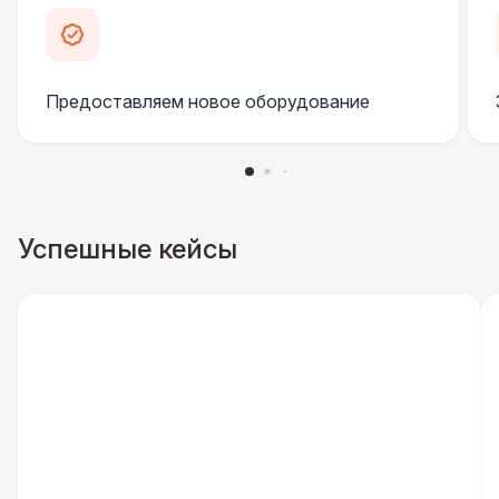
Указатель А3
1 100 Р
Предоставляем новое оборудование
Санитайзер (100 чел.)
1 450 Р
ШАТРЫ
Шатер быстровозводимый
6 000 Р
Успешные кейсы
Прилавок
6 500 Р
Палатка 2,5 х 2,5 м
6 500 Р
Шатер Пагода
11 000 Р
Домик «Ярмарочный» 3 х 2 м
27 000 Р