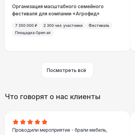
Организация масштабного семейного
Шатер Павильон
43 000 Р
фестиваля для компании «Агрофид»
7 350 000 ₽
2 300 чел. участники
Фестиваль
Площадка Open air
Посмотреть всё
Что говорят о нас клиенты
Проводили мероприятие - брали мебель,