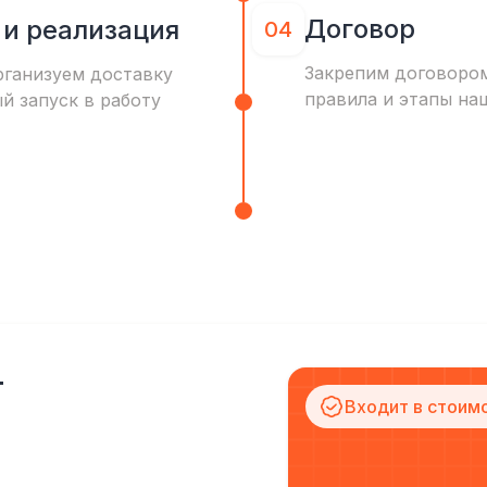
Договор
 и реализация
04
Закрепим договоро
рганизуем доставку
правила и этапы на
ый запуск в работу
т
Входит в стоим