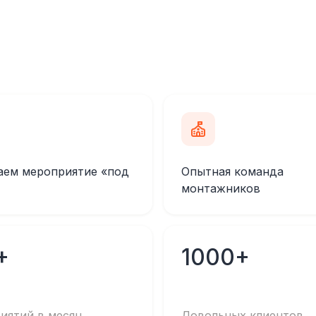
аем мероприятие «под
Опытная команда
монтажников
+
1000+
иятий в месяц
Довольных клиентов