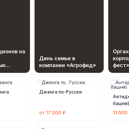
ционов на
Орган
День семьи в
корпо
ью
компании «Агрофид»
фест»
ботка
сотру
енга
Дженга по-Русски
Антид
башня
от 17 000 ₽
11 000