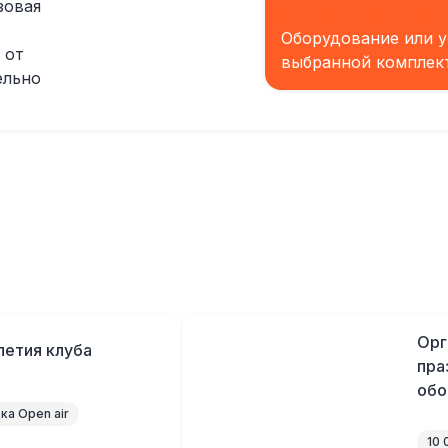
зовая
Оборудование или у
 от
выбранной комплек
ельно
Орг
летия клуба
пра
обо
а Open air
10 