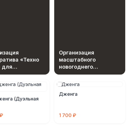
изация
Организация
ратива «Техно
масштабного
 для
новогоднего
дников МГТС
праздника с
эксклюзивным
игровым
Дженга
оборудованием
женга (Дуэльная
)
 ₽
1 700 ₽