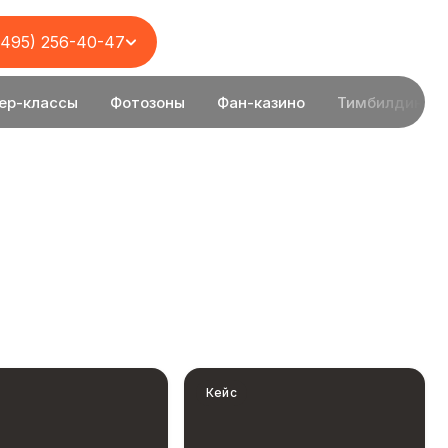
(495) 256-40-47
ер-классы
Фотозоны
Фан-казино
Тимбилдинг
Кейс