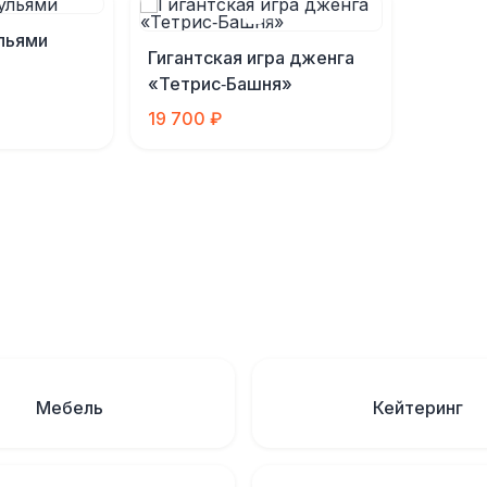
льями
Гигантская игра дженга
«Тетрис‑Башня»
19 700 ₽
Мебель
Кейтеринг