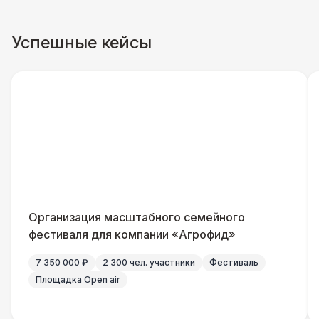
Удлинитель-пилот (16 Ампер)
330 Р
Успешные кейсы
Кабельный трап
290 Р
Генератор — 4 кВт
8 500 Р
ШАТРЫ
Шатер быстровозводимый
6 000 Р
Прилавок
6 500 Р
Организация масштабного семейного
фестиваля для компании «Агрофид»
Палатка 2,5 х 2,5 м
6 500 Р
7 350 000 ₽
2 300 чел. участники
Фестиваль
Площадка Open air
Шатер Пагода
11 000 Р