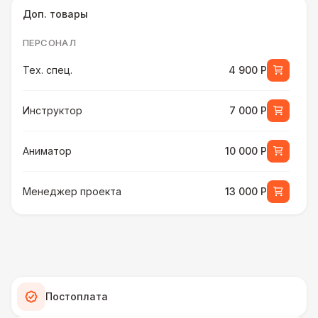
Доп. товары
ПЕРСОНАЛ
Тех. спец.
4 900 Р
Инструктор
7 000 Р
Аниматор
10 000 Р
Менеджер проекта
13 000 Р
БАРЬЕР БЕЗОПАСНОСТИ
Серебряный (1,7 х 0,8 х 0,6)
490 Р
ДОПОЛНИТЕЛЬНО
Постоплата
Подставка для огнетушителя
270 Р