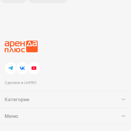
Сделано в UxPRO
Категории
Шатры
Мебель
Меню
Кейтеринг
Банкетный зал
Аттракционы
Контакты
Фотозоны