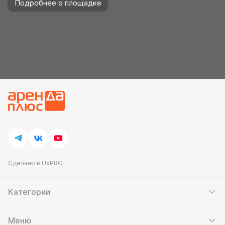
Подробнее о площадке
Сделано в UxPRO
Категории
Шатры
Мебель
Меню
Кейтеринг