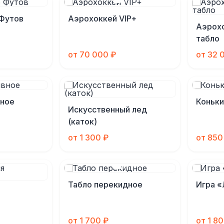
 Футов
Аэрохоккей VIP+
Аэрохо
табло
от 70 000 ₽
от 32 
вное
Коньки
Искусственный лед
(каток)
от 1 300 ₽
от 850
Табло перекидное
Игра «
от 1 700 ₽
от 1 8