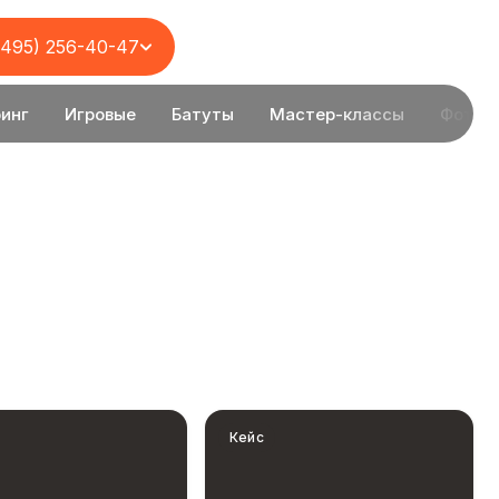
(495) 256-40-47
инг
Игровые
Батуты
Мастер-классы
Фотоз
Кейс