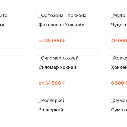
т»
Фотозона «Хоккей»
Чудо 
от 38 000 ₽
49 000
Силомер хоккей
Хоккей
от 34 500 ₽
6 500 
Роллеркей
Сумох