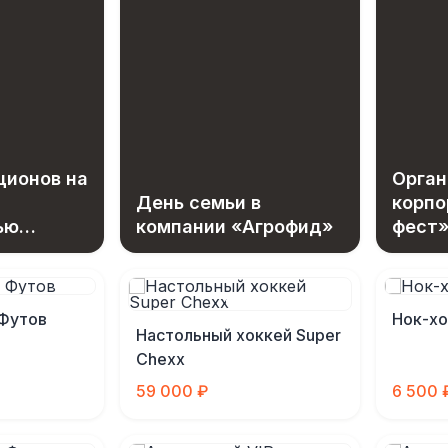
ционов на
Орган
День семьи в
корпо
ью
компании «Агрофид»
фест»
ботка
сотру
 Футов
Нок-хо
Настольный хоккей Super
Chexx
59 000 ₽
6 500 