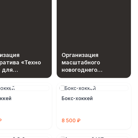
изация
Организация
ратива «Техно
масштабного
 для
новогоднего
дников МГТС
праздника с
эксклюзивным
игровым
ккей
Бокс-хоккей
оборудованием
₽
8 500 ₽