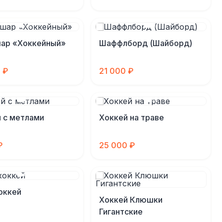
шар «Хоккейный»
Шаффлборд (Шайборд)
 ₽
21 000 ₽
 с метлами
Хоккей на траве
₽
25 000 ₽
оккей
Хоккей Клюшки
Гигантские