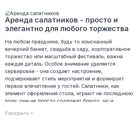
Однозначно будем работать с этим
подрядчиком еще раз :)
Аренда салатников - просто и
элегантно для любого торжества
На любом празднике, будь то изысканный
вечерний банкет, свадьба в саду, корпоративное
торжество или масштабный фестиваль, важна
каждая деталь. Особое внимание уделяется
сервировке - она создаёт настроение,
подчёркивает стиль мероприятия и формирует
первое впечатление у гостей. Салатники, как
элемент оформления стола, играют не последнюю
роль: они не просто содержат блюдо, но и
становятся частью общей эстетики, дополняя
Раскрыть
цветовую гамму, подчёркивая концепцию
оформления и придавая столу завершённость.
Мы предлагаем аренду салатников, которые