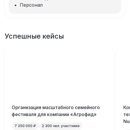
Персонал
Успешные кейсы
Организация масштабного семейного
Ко
фестиваля для компании «Агрофид»
те
Nu
7 350 000 ₽
2 300 чел. участники