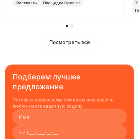
Фестиваль
Площадка Open air
7
П
Посмотреть всё
Подберем лучшее
предложение
Оставьте заявку и мы поможем вам решить
любую нестандартную задачу