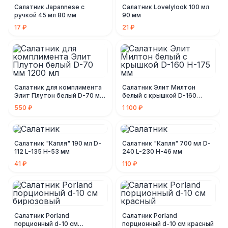
Салатник Japannese с
Салатник Lovelylook 100 мл
ручкой 45 мл 80 мм
90 мм
17 ₽
21 ₽
Салатник для комплимента
Салатник Элит Милтон
Элит Плутон белый D-70 мм
белый с крышкой D-160
1200 мл
Н-175 мм
550 ₽
1 100 ₽
Салатник "Капля" 190 мл D-
Салатник "Капля" 700 мл D-
112 L-135 H-53 мм
240 L-230 H-46 мм
41 ₽
110 ₽
Салатник Porland
Салатник Porland
порционный d-10 см
порционный d-10 см красный