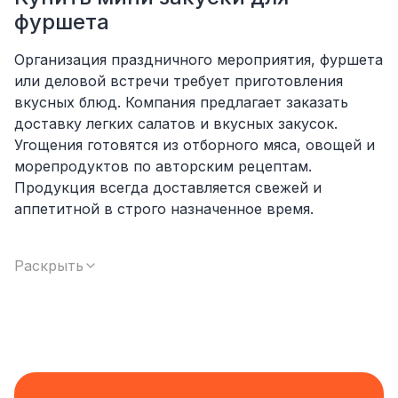
фуршета
Организация праздничного мероприятия, фуршета
или деловой встречи требует приготовления
вкусных блюд. Компания предлагает заказать
доставку легких салатов и вкусных закусок.
Угощения готовятся из отборного мяса, овощей и
морепродуктов по авторским рецептам.
Продукция всегда доставляется свежей и
аппетитной в строго назначенное время.
Сочные овощные ассорти, соленья, мясные
нарезки и роллы на шпажках порадуют всех без
Раскрыть
исключения. Большой выбор оригинальных блюд
позволит подобрать подходящее решение для
любой компании. Количество не имеет значения,
сервис позволит вкусно угостить любое
количество гостей. Здоровая полезная еда
подарит отличное настроение, создаст