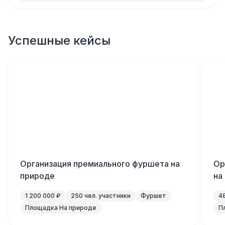
Успешные кейсы
Организация премиального фуршета на
Ор
природе
на
1 200 000 ₽
250 чел. участники
Фуршет
4
Площадка На природе
П