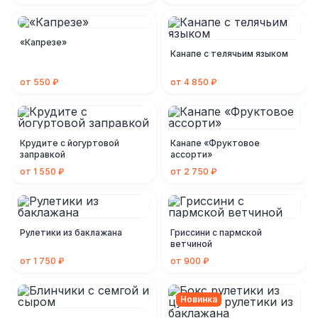
«Капрезе»
Канапе с телячьим языком
от 550 ₽
от 4 850 ₽
Крудите с йогуртовой
Канапе «Фруктовое
заправкой
ассорти»
от 1 550 ₽
от 2 750 ₽
Рулетики из баклажана
Гриссини с пармской
ветчиной
от 1 750 ₽
от 900 ₽
Новинка