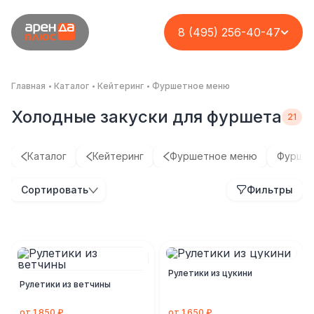
8 (495) 256-40-47
Главная
Каталог
Кейтеринг
Фуршетное меню
Холодные закуски для фуршета
Каталог
Кейтеринг
Фуршетное меню
Фуршет
Кейтеринг на кассу
Организация
Корпоратив для
Организация
Сортировать
Фильтры
с возможностью
премиального
группы компаний
премиального
вашего заработка
кейтеринга на
ASD
фуршета на
открытой площадке
нестандартной
Комплексное решение
площадке
Кейс
Кейс
Кейс
Рулетики из цукини
Рулетики из ветчины
от 1 850 ₽
от 1 650 ₽