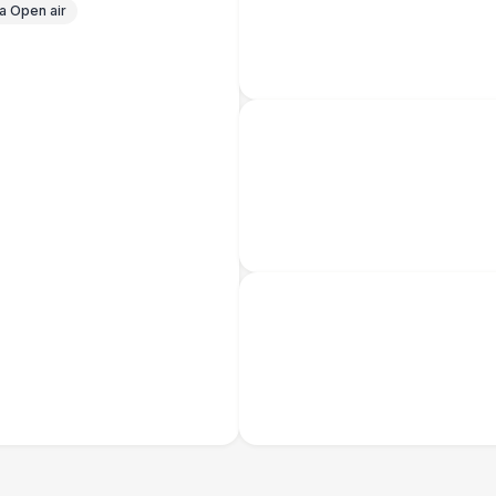
 Open air
Повар для МК
15 
Грузчики
6 
Клининг
6 
Аниматор
10 
Бармен
8 
Менеджер проекта
13 
Банкетный менеджер
12 