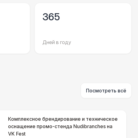
500 Р
В корзину
365
000 Р
В корзину
000 Р
В корзину
Дней в году
500 Р
В корзину
000 Р
В корзину
Посмотреть всё
500 Р
В корзину
Комплексное брендирование и техническое
500 Р
оснащение промо-стенда Nudibranches на
В корзину
VK Fest