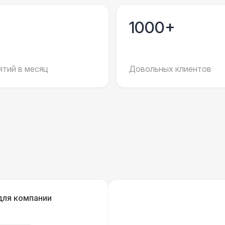
Баннер на барную стойку
6 
1000+
Оклейка барной стойки
10 
Оклейка киоска
14 
тий в месяц
Довольных клиентов
ПЕРСОНАЛ
Официант
7 
Помощник повара
7 
Повар
8 
для компании
Шеф повар
12 