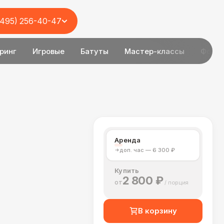
(495) 256-40-47
ринг
Игровые
Батуты
Мастер-классы
Фотоз
Аренда
доп. час — 6 300 ₽
Купить
2 800 ₽
от
В корзину