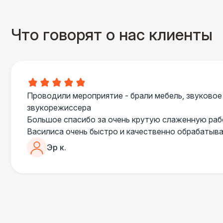
Что говорят о нас клиенты
Проводили мероприятие - брали мебель, звуковое
звукорежиссера
Большое спасибо за очень крутую слаженную ра
Василиса очень быстро и качественно обрабатыва
пошла навстречу во многих моментах
Эр к.
Отдельное спасибо звукорежиссеру Александру, 
сгладились благодаря его работе и человечности :
Все приехало вовремя, в хорошем состоянии. Реб
поставили, посоветовали как лучше расположить 
сложили провода так, что их почти не было видно
Однозначно будем работать с этим подрядчиком е