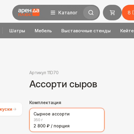
Каталог
8 
Шатры
Мебель
Выставочные стенды
Кейте
Артикул 11D70
Ассорти сыров
Комплектация
куски
Сырное ассорти
350 г
2 800 ₽ / порция