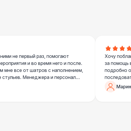
000 Р
В корзину
000 Р
В корзину
000 Р
В корзину
000 Р
В корзину
 ними не первый раз, помогают
Хочу побла
роприятия и во время него и после.
за помощь 
 мне все от шатров с наполнением,
подробно о
е стульев. Менеджера и персонал
последоват
490 Р
В корзину
егда подскажут что лучше взять и
Романом, о
Марин
ь люблю работать именно с ними,
«Рука с ша
нию
звонке в к
700 Р
В корзину
шампанског
приветливы
 100 Р
В корзину