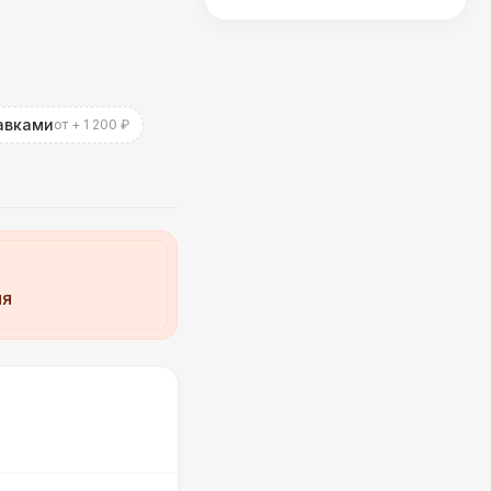
авками
от + 1 200 ₽
ия