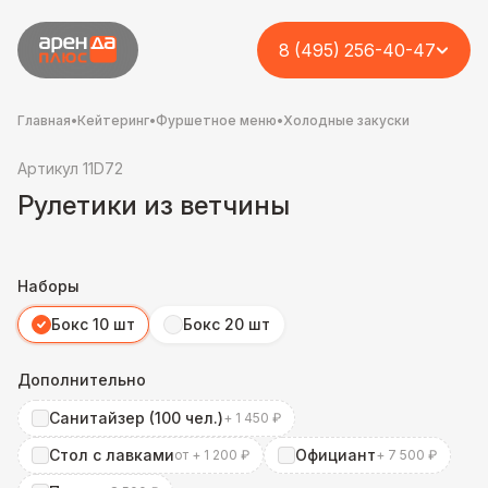
8 (495) 256-40-47
Главная
•
Кейтеринг
•
Фуршетное меню
•
Холодные закуски
Артикул 11D72
Рулетики из ветчины
Наборы
Бокс 10 шт
Бокс 20 шт
Дополнительно
Санитайзер (100 чел.)
+ 1 450 ₽
Стол с лавками
Официант
от + 1 200 ₽
+ 7 500 ₽