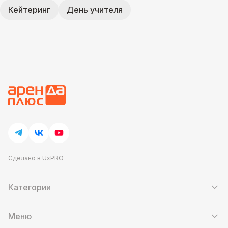
Кейтеринг
День учителя
Сделано в UxPRO
Категории
Шатры
Мебель
Меню
Кейтеринг
Банкетный зал