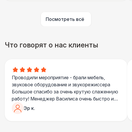
Аниматор
10 000 Р
Посмотреть всё
Бармен
8 000 Р
Что говорят о нас клиенты
Менеджер проекта
13 000 Р
Банкетный менеджер
12 500 Р
Проводили мероприятие - брали мебель,
Технический Директор
27 000 Р
звуковое оборудование и звукорежиссера
Большое спасибо за очень крутую слаженную
Буфетчица аниматор
12 000 Р
работу! Менеджер Василиса очень быстро и
качественно обрабатывала все запросы,
Эр к.
пошла навстречу во многих моментах
Буфетчица СССР аутентичная
15 000 Р
Отдельное спасибо звукорежиссеру
Александру, все тревоги сгладились
Буфетчица проф. актриса
27 000 Р