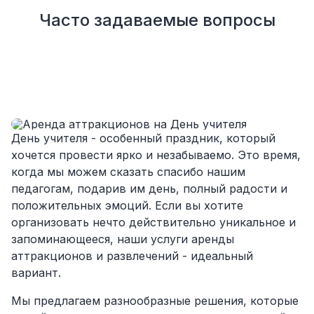
Все приехало вовремя, в хорошем
Часто задаваемые вопросы
состоянии. Ребята сами все поставили,
посоветовали как лучше расположить и
аккуратно сложили провода так, что их
почти не было видно!
Однозначно будем работать с этим
подрядчиком еще раз :)
День учителя - особенный праздник, который
хочется провести ярко и незабываемо. Это время,
когда мы можем сказать спасибо нашим
педагогам, подарив им день, полный радости и
положительных эмоций. Если вы хотите
организовать нечто действительно уникальное и
запоминающееся, наши услуги аренды
аттракционов и развлечений - идеальный
вариант.
Мы предлагаем разнообразные решения, которые