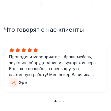
Что говорят о нас клиенты
Проводили мероприятие - брали мебель,
звуковое оборудование и звукорежиссера
Большое спасибо за очень крутую
слаженную работу! Менеджер Василиса
очень быстро и качественно обрабатывала
Эр к.
все запросы, пошла навстречу во многих
моментах
Отдельное спасибо звукорежиссеру
Александру, все тревоги сгладились
благодаря его работе и человечности :)