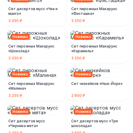
Сет десертов мусс «Чиа и
Сет пирожных Макарунс
манго»
«Фисташка»
3 450 ₽
3 250 ₽
Новинка
Новинка
Сет пирожных Макарунс
Сет пирожных Макарунс
«Шоколад»
«Карамель»
3 250 ₽
3 250 ₽
Новинка
Новинка
Сет пирожных Макарунс
Сет чизкейков «Нью-Йорк»
«Малина»
3 250 ₽
2 850 ₽
Новинка
Новинка
Сет десертов мусс
Сет десертов мусс «Три
«Черника мята»
шоколада»
3 250 ₽
3 650 ₽