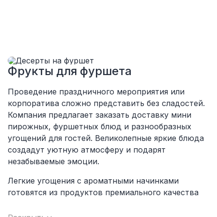
посоветовали как лучше расположить и
аккуратно сложили провода так, что их
почти не было видно!
Однозначно будем работать с этим
подрядчиком еще раз :)
Фрукты для фуршета
Проведение праздничного мероприятия или
корпоратива сложно представить без сладостей.
Компания предлагает заказать доставку мини
пирожных, фуршетных блюд и разнообразных
угощений для гостей. Великолепные яркие блюда
создадут уютную атмосферу и подарят
незабываемые эмоции.
Легкие угощения с ароматными начинками
готовятся из продуктов премиального качества
по оригинальным рецептам. Они всегда
доставляются к месту назначения свежими и