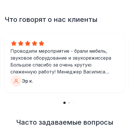
Что говорят о нас клиенты
Проводили мероприятие - брали мебель,
звуковое оборудование и звукорежиссера
Большое спасибо за очень крутую
слаженную работу! Менеджер Василиса
очень быстро и качественно обрабатывала
Эр к.
все запросы, пошла навстречу во многих
моментах
Отдельное спасибо звукорежиссеру
Александру, все тревоги сгладились
благодаря его работе и человечности :)
Все приехало вовремя, в хорошем
Часто задаваемые вопросы
состоянии. Ребята сами все поставили,