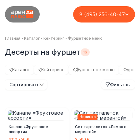
8 (495) 256-40-47
Главная
Каталог
Кейтеринг
Фуршетное меню
Десерты на фуршет
Каталог
Кейтеринг
Фуршетное меню
Фуршет
Кейтеринг на кассу
Организация
Корпоратив для
Организация
Сортировать
Фильтры
с возможностью
премиального
группы компаний
премиального
вашего заработка
кейтеринга на
ASD
фуршета на
открытой площадке
нестандартной
Комплексное решение
площадке
Кейс
Кейс
Кейс
Новинка
Канапе «Фруктовое
Сет тарталеток «Лимон с
ассорти»
меренгой»
от 2 750 ₽
2 500 ₽