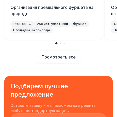
Организация премиального фуршета на
Ор
природе
на
1 200 000 ₽
250 чел. участники
Фуршет
4
Площадка На природе
П
Посмотреть всё
Подберем лучшее
предложение
Оставьте заявку и мы поможем вам решить
любую нестандартную задачу