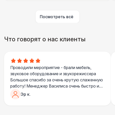
Аниматор
10 000 Р
Посмотреть всё
Бармен
8 000 Р
Что говорят о нас клиенты
Менеджер проекта
13 000 Р
Банкетный менеджер
12 500 Р
Проводили мероприятие - брали мебель,
Технический Директор
27 000 Р
звуковое оборудование и звукорежиссера
Большое спасибо за очень крутую слаженную
Буфетчица аниматор
12 000 Р
работу! Менеджер Василиса очень быстро и
качественно обрабатывала все запросы,
Эр к.
пошла навстречу во многих моментах
Буфетчица СССР аутентичная
15 000 Р
Отдельное спасибо звукорежиссеру
Александру, все тревоги сгладились
Буфетчица проф. актриса
27 000 Р