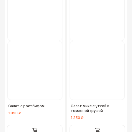
Салат с ростбифом
Салат микс с уткой и
томленой грушей
1 850 ₽
1 250 ₽