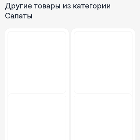
Столбики ограждения (1м)
1 100 Р
Другие товары из категории
Салаты
Указатель А3
1 100 Р
Санитайзер (100 чел.)
1 450 Р
ФУРШЕТНЫЕ ЛИНИИ
Цветные столы с тканью
5 500 Р
Фуршетная линия WHITE & BLACK
17 000 Р
Фуршетная линия Black
17 000 Р
Фуршетная линия Premium wood
27 000 Р