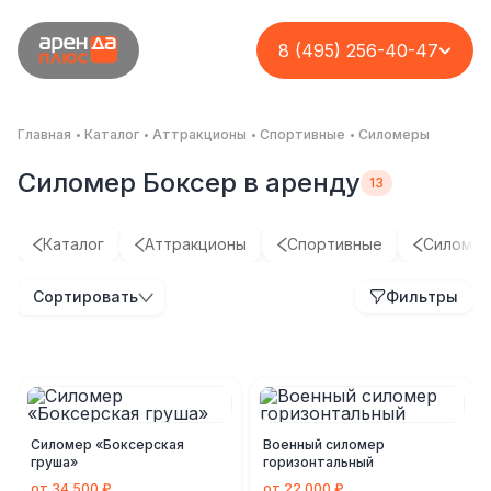
8 (495) 256-40-47
Главная
Каталог
Аттракционы
Спортивные
Силомеры
Силомер Боксер в аренду
Каталог
Аттракционы
Спортивные
Силоме
Парк аттракционов
День семьи в
Организация
Организация
Сортировать
Фильтры
на кассу с
компании
корпоратива «Техно
масштабного
возможностью
«Агрофид»
фест» для
новогоднего
вашего заработка
сотрудников МГТС
праздника с
Комплекс
эксклюзивным
Кейс
Кейс
Кейс
игровым
оборудованием
Силомер «Боксерская
Военный силомер
груша»
горизонтальный
от 34 500 ₽
от 22 000 ₽