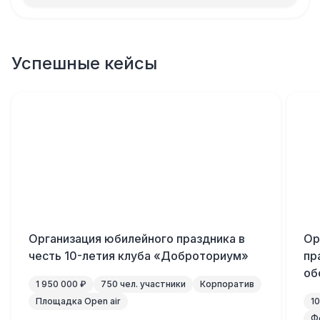
Успешные кейсы
Организация юбилейного праздника в
Ор
честь 10-летия клуба «Доброториум»
пр
об
1 950 000 ₽
750 чел. участники
Корпоратив
Площадка Open air
1
Ф