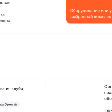
зовая
Оборудование или у
 от
выбранной комплек
ельно
Орг
летия клуба
пра
обо
а Open air
10 