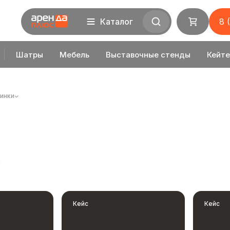
Каталог
8 
Шатры
Мебель
Выставочные стенды
Кейте
инки
Кейс
Кейс