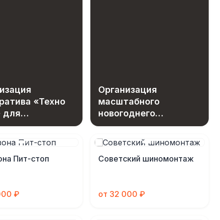
изация
Организация
ратива «Техно
масштабного
 для
новогоднего
дников МГТС
праздника с
эксклюзивным
игровым
на Пит-стоп
Советский шиномонтаж
оборудованием
000 ₽
от 32 000 ₽