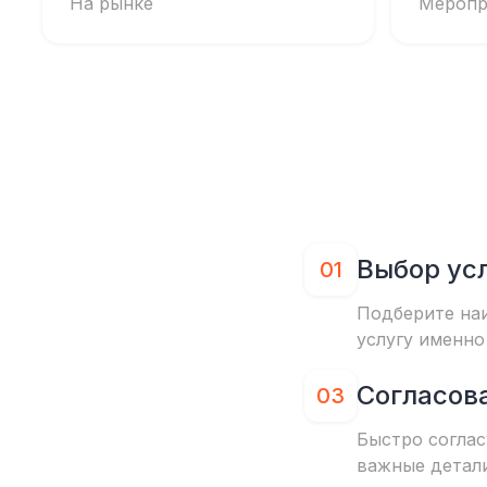
На рынке
Меропр
Выбор ус
01
Подберите на
услугу именно
Согласов
03
Быстро соглас
важные детал