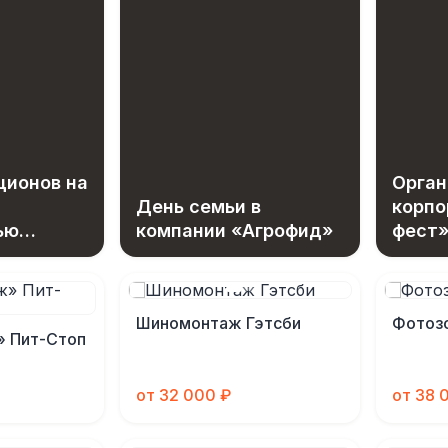
ционов на
Орган
День семьи в
корпо
ью
компании «Агрофид»
фест»
ботка
сотру
Шиномонтаж Гэтсби
Фотозо
 Пит-Стоп
от 32 000 ₽
от 38 