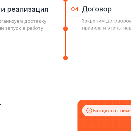
Договор
 и реализация
04
Закрепим договоро
рганизуем доставку
правила и этапы на
ый запуск в работу
т
Входит в стоим