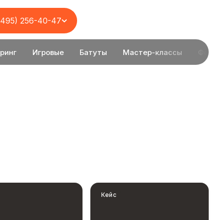
(495) 256-40-47
ринг
Игровые
Батуты
Мастер-классы
Фото
Кейс