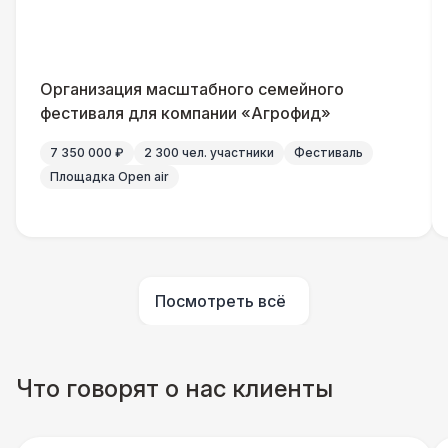
Урна
550 Р
Указатель А3
1 100 Р
Организация масштабного семейного
фестиваля для компании «Агрофид»
Столбики ограждения (1м)
1 100 Р
7 350 000 ₽
2 300 чел. участники
Фестиваль
Площадка Open air
ЭЛЕКТРИЧЕСТВО
Капы
290 Р
Посмотреть всё
Что говорят о нас клиенты