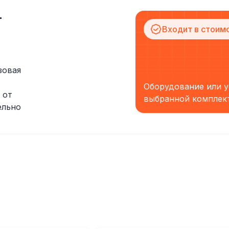
т
Входит в стоим
зовая
Оборудование или у
 от
выбранной комплек
ельно