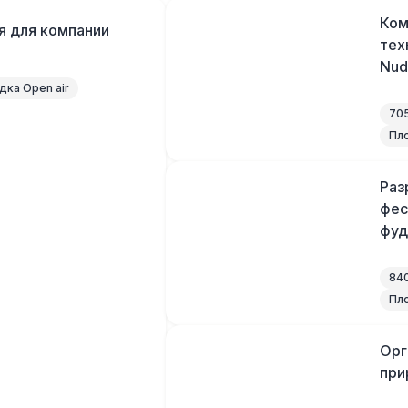
Ком
я для компании
тех
Nud
ка Open air
705
Пло
Раз
фес
фуд
840
Пло
Орг
при