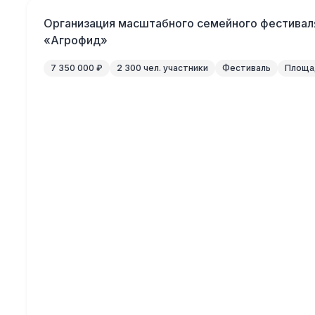
Организация масштабного семейного фестивал
«Агрофид»
7 350 000 ₽
2 300 чел. участники
Фестиваль
Площад