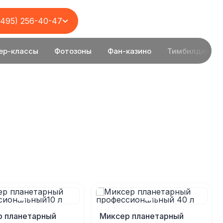
(495) 256-40-47
ер-классы
Фотозоны
Фан-казино
Тимбилдинг
р планетарный
Миксер планетарный