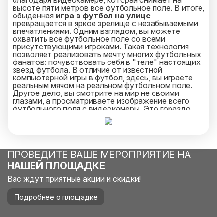
благодаря видеокамере, которая снимает на
высоте пяти метров все футбольное поле. В итоге,
обыденная
игра в футбол на улице
превращается в яркое зрелище с незабываемыми
впечатлениями. Одним взглядом, вы можете
охватить все футбольное поле со всеми
присутствующими игроками. Такая технология
позволяет реализовать мечту многих футбольных
фанатов: почувствовать себя в "теле" настоящих
звезд футбола. В отличие от известной
компьютерной игры в футбол, здесь, вы играете
реальным мячом на реальном футбольном поле.
Другое дело, вы смотрите на мир не своими
глазами, а просматриваете изображение всего
футбольного поля с видеокамеры. Это гораздо
интереснее! Такой аттракцион является золотой
серединой, между реальным футболом и
компьютерной игрой в футбол.
ПРОВЕДИТЕ ВАШЕ МЕРОПРИЯТИЕ НА
НАШЕЙ ПЛОЩАДКЕ
Вас ждут приятные акции и скидки!
Подробнее о площадке