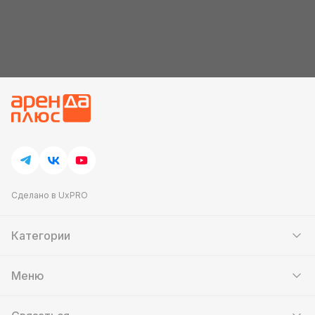
Сделано в UxPRO
Категории
Шатры
Мебель
Меню
Кейтеринг
Банкетный зал
Выставочные стенды
Контакты
Аттракционы