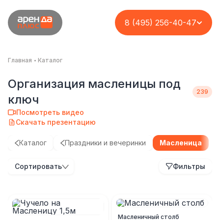
8 (495) 256-40-47
Главная
Каталог
Организация масленицы под
ключ
Посмотреть видео
Скачать презентацию
Каталог
Праздники и вечеринки
Масленица
Б
Сортировать
Фильтры
Масленичный столб