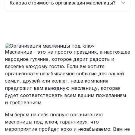
для детей с веселыми конкурсами, играми и
Какова стоимость организации масленицы?
коллектива.
аниматорами. Ваши дети будут в восторге от
Цена зависит от формата мероприятия и его
такого праздника!
масштабов. Мы предлагаем различные
варианты, чтобы каждый клиент мог выбрать
оптимальное решение. Свяжитесь с нами для
получения точной информации.
Масленица - это не просто праздник, а настоящее
народное гуляние, которое дарит радость и
веселье каждому гостю. Если вы хотите
организовать незабываемое событие для вашей
семьи, друзей или коллег, наша компания
предложит вам выездную масленицу, которая
будет соответствовать всем вашим пожеланиям
и требованиям.
Мы берем на себя полную организацию
масленицы под ключ, гарантируя, что
мероприятие пройдет ярко и незабываемо. Вам не