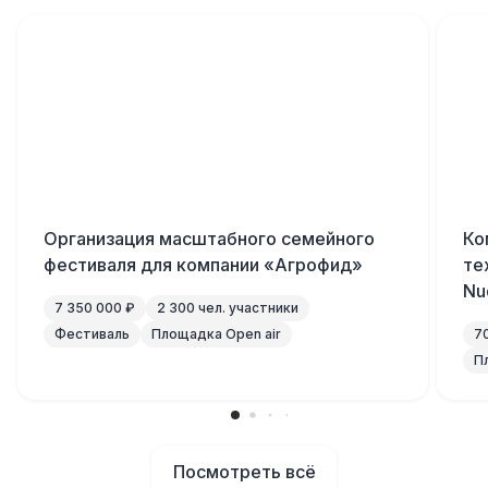
Организация масштабного семейного
Ко
фестиваля для компании «Агрофид»
те
Nu
7 350 000 ₽
2 300 чел. участники
Фестиваль
Площадка Open air
7
П
Посмотреть всё