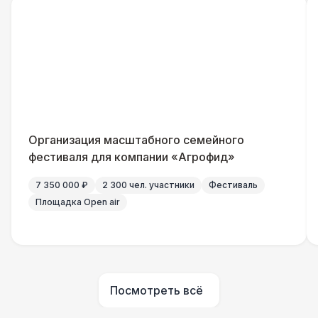
Генератор — 4 кВт
8 500 Р
ШАТРЫ
Шатер быстровозводимый
6 000 Р
Прилавок
6 500 Р
Организация масштабного семейного
фестиваля для компании «Агрофид»
Палатка 2,5 х 2,5 м
6 500 Р
7 350 000 ₽
2 300 чел. участники
Фестиваль
Площадка Open air
Шатер Пагода
11 000 Р
Домик «Ярмарочный» 3 х 2 м
27 000 Р
Посмотреть всё
Шатер Павильон
43 000 Р