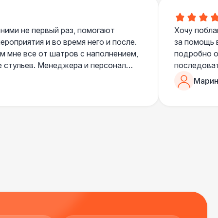
700 Р
В корзину
 ними не первый раз, помогают
Хочу побла
 100 Р
В корзину
роприятия и во время него и после.
за помощь 
 мне все от шатров с наполнением,
подробно о
е стульев. Менеджера и персонал
последоват
400 Р
В корзину
егда подскажут что лучше взять и
Романом, о
Марин
ь люблю работать именно с ними,
«Рука с ша
500 Р
В корзину
нию
звонке в к
шампанског
приветливы