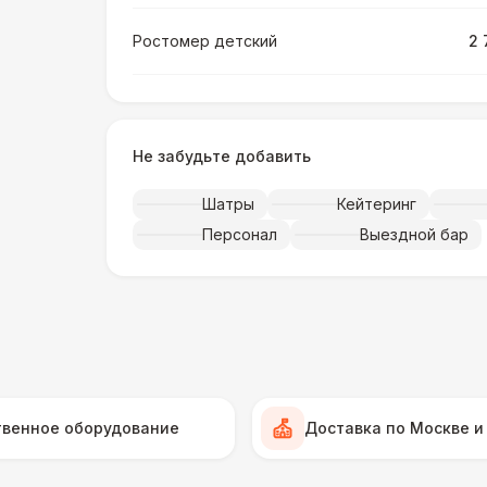
Ростомер детский
2 
Ростомер универсальный
3 
Не забудьте добавить
Музыкальное сопровождение
15 
Шатры
Кейтеринг
ПЕРСОНАЛ
Персонал
Выездной бар
Тех. спец.
4 
Инструктор
7 
Аниматор
10 
твенное оборудование
Доставка по Москве и
Менеджер проекта
13 