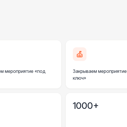
БАРЬЕР БЕЗОПАСНОСТИ
Серебряный (1,7 х 0,8 х 0,6)
ДОПОЛНИТЕЛЬНО
Анкерное крепление
7 
Подставка для огнетушителя
м мероприятие «под
Закрываем мероприятие
ключ»
Огнетушители
1
Урна
1000+
Столбики ограждения (1м)
1