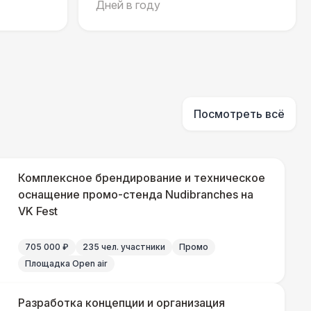
Дней в году
 100 Р
В корзину
 450 Р
В корзину
Посмотреть всё
500 Р
В корзину
81 Р
В корзину
Комплексное брендирование и техническое
оснащение промо-стенда Nudibranches на
330 Р
VK Fest
В корзину
705 000 ₽
235 чел. участники
Промо
290 Р
В корзину
Площадка Open air
500 Р
В корзину
Разработка концепции и организация