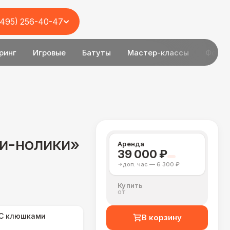
(495) 256-40-47
ринг
Игровые
Батуты
Мастер-классы
Фотоз
ки-нолики»
Аренда
39 000 ₽
доп. час — 6 300 ₽
Купить
от
С клюшками
В корзину