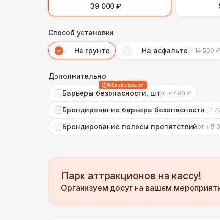
39 000 ₽
Способ установки
На грунте
На асфальте
+ 14 500 ₽
Дополнительно
Обязательно!
Барьеры безопасности, шт
от + 490 ₽
Брендирование барьера безопасности
+ 1 7
Брендирование полосы препятствий
от + 9 
Парк аттракционов на кассу!
Организуем досуг на вашем мероприят