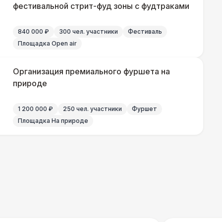
фестивальной стрит-фуд зоны с фудтраками
840 000 ₽
300 чел. участники
Фестиваль
000 Р
В корзину
Площадка Open air
500 Р
В корзину
Организация премиального фуршета на
природе
500 Р
В корзину
1 200 000 ₽
250 чел. участники
Фуршет
Площадка На природе
 000 Р
В корзину
000 Р
В корзину
000 Р
В корзину