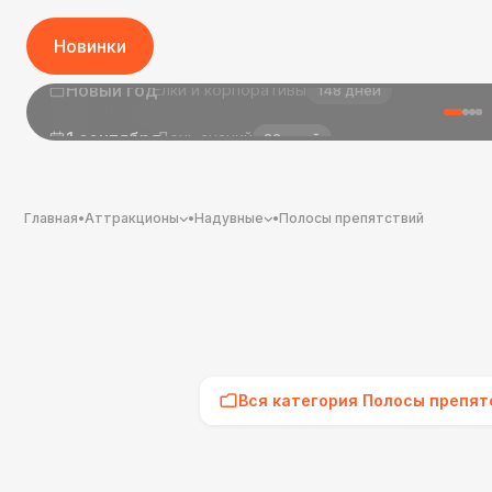
Новинки
1 сентября
День знаний
26 дней
Главная
•
Аттракционы
•
Надувные
•
Полосы препятствий
Вся категория Полосы препят