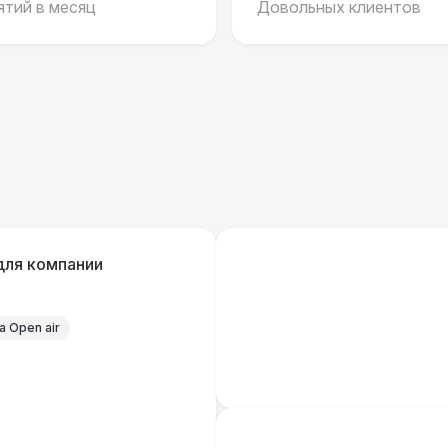
тий в месяц
Довольных клиентов
Указатель А3
1
Санитайзер (100 чел.)
1
ЭЛЕКТРИЧЕСТВО
Дистрибьютор питания (63 Ампера)
4 
Кабель питания (32 Ампера)
для компании
Удлинитель-пилот (16 Ампер)
 Open air
Кабельный трап
Генератор — 4 кВт
8 