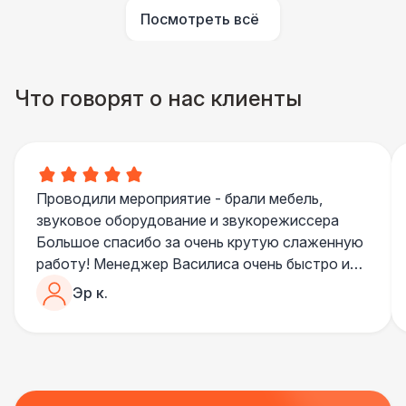
Посмотреть всё
Что говорят о нас клиенты
Проводили мероприятие - брали мебель,
звуковое оборудование и звукорежиссера
Большое спасибо за очень крутую слаженную
работу! Менеджер Василиса очень быстро и
качественно обрабатывала все запросы,
Эр к.
пошла навстречу во многих моментах
Отдельное спасибо звукорежиссеру
Александру, все тревоги сгладились
благодаря его работе и человечности :)
Все приехало вовремя, в хорошем состоянии.