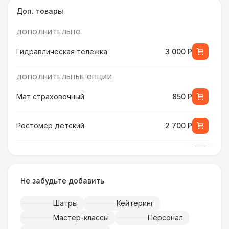
Доп. товары
ДОПОЛНИТЕЛЬНО
Гидравлическая тележка
3 000 Р
ДОПОЛНИТЕЛЬНЫЕ ОПЦИИ
Мат страховочный
850 Р
Ростомер детский
2 700 Р
Ростомер универсальный
3 800 Р
Не забудьте добавить
Музыкальное сопровождение
15 000 Р
Шатры
Кейтеринг
ПЕРСОНАЛ
Мастер-классы
Персонал
Тех. спец.
4 900 Р