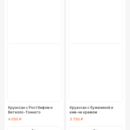
Фуршетная линия Premium wood
27 000 Р
Круассан с Ростбифом и
Круассан с бужениной и
Вителло-Тоннато
ким-чи кремом
4 050 ₽
3 750 ₽