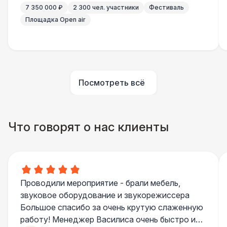
7 350 000 ₽
2 300 чел. участники
Фестиваль
Грузчики
6 500 Р
Площадка Open air
Клининг
6 500 Р
Аниматор
10 000 Р
Посмотреть всё
Бармен
8 000 Р
Что говорят о нас клиенты
Менеджер проекта
13 000 Р
Банкетный менеджер
12 500 Р
Проводили мероприятие - брали мебель,
Технический Директор
27 000 Р
звуковое оборудование и звукорежиссера
Большое спасибо за очень крутую слаженную
Буфетчица аниматор
12 000 Р
работу! Менеджер Василиса очень быстро и