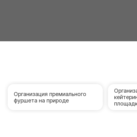
Организ
Организация премиального
кейтери
фуршета на природе
площад