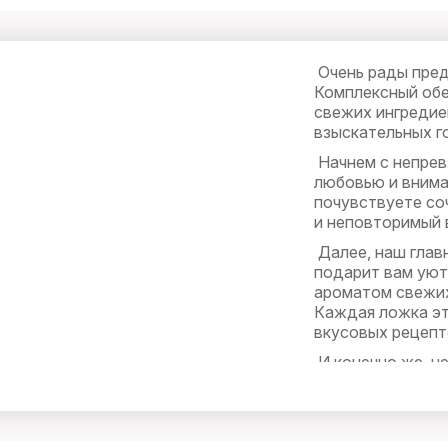
Очень рады пред
Комплексный обе
свежих ингредие
взыскательных г
Начнем с непрев
любовью и внима
почувствуете со
и неповторимый 
Далее, наш глав
подарит вам уют
ароматом свежих
Каждая ложка эт
вкусовых рецепт
И конечно же, н
Рыбу, запеченну
пропитанное аро
даже самых изба