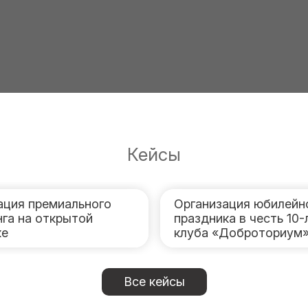
Кейсы
ация премиального
Организация юбилейн
нга на открытой
праздника в честь 10-
ке
клуба «Доброториум
Все кейсы