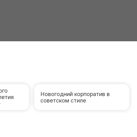
ого
Новогодний корпоратив в
летия
советском стиле
»