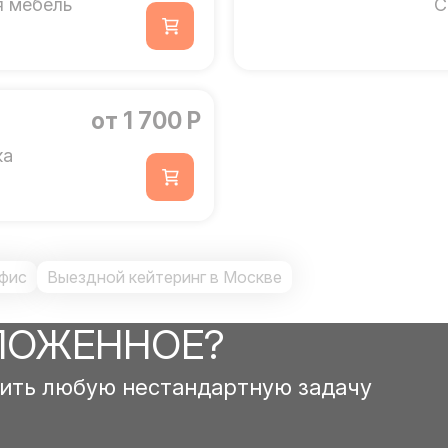
я мебель
С
от 1 700 Р
ка
фис
Выездной кейтеринг в Москве
ЛОЖЕННОЕ?
ить любую нестандартную задачу