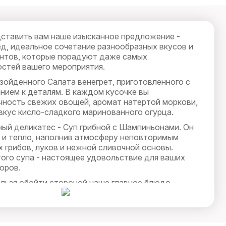
ставить вам наше изысканное предложение -
д, идеальное сочетание разнообразных вкусов и
нтов, которые порадуют даже самых
остей вашего мероприятия.
зойденного Салата венегрет, приготовленного с
нием к деталям. В каждом кусочке вы
чность свежих овощей, аромат натертой моркови,
вкус кисло-сладкого маринованного огурца.
ный деликатес - Суп грибной с Шампиньонами. Он
 и тепло, наполнив атмосферу неповторимым
 грибов, луков и нежной сливочной основы.
ого супа - настоящее удовольствие для ваших
оров.
ельзя обойти стороной наше главное блюдо -
ю под сырной шапкой. Сочное мясо рыбы,
матом специй и сочного сыра, покорит сердца
лованных гурманов.