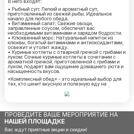
В него входят:
• Рыбный суп: Легкий и ароматный суп,
приготовленный из свежей рыбы. Идеальное
начало для любого обеда.
• Витаминный салат: Свежие овощи,
заправленные соусом, обеспечат вас
необходимыми витаминами и зарядом бодрости.
• Клюквенный морс: Натуральный напиток из
клюквы, богатый витаминами и антиоксидантами,
освежит и утолит жажду.
• Куриные котлеты с отварной гречкой с грибами и
луком: Сочные куриные котлеты в сочетании с
ароматной гречкой, приготовленной с грибами и
луком, подарят вам ощущение домашнего уюта и
насыщенность вкусов.
«Комплексный обед» - это идеальный выбор для
тех, кто ценит вкусную и полезную еду на
мероприятиях любого масштаба. Заказывайте и
наслаждайтесь великолепным вкусом и
качеством от нашего кейтеринга!
ПРОВЕДИТЕ ВАШЕ МЕРОПРИЯТИЕ НА
НАШЕЙ ПЛОЩАДКЕ
Вас ждут приятные акции и скидки!