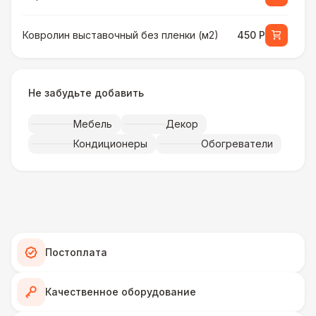
Ковролин выставочный без пленки (м2)
450 Р
Ковролин выставочный в пленке (м2)
500 Р
Не забудьте добавить
Искусственная трава (м2)
490 Р
Мебель
Декор
Кондиционеры
Обогреватели
Фанера «Бакелит» + брус (м2)
490 Р
Ламинат
600 Р
Линолеум
950 Р
Постоплата
Террасная доска (м2)
1 200 Р
Качественное оборудование