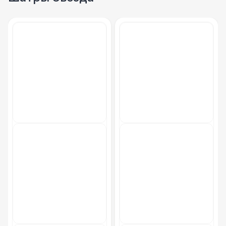
Обогреватель Грибок
4 100 Р
Обогреватель Пирамида
5 500 Р
Костровая чаша
8 500 Р
Гофра для отвода (6 м)
3 800 Р
ТРАНСПОРТ
Легковая машина (Трансфер)
4 300 Р
Легковая машина (Доставка)
6 000 Р
Грузовая машина (Газель, портер)
8 500 Р