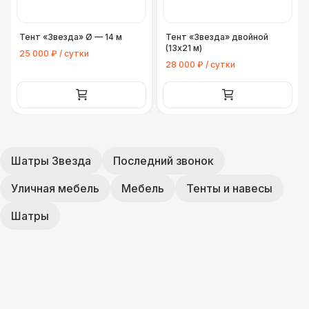
Урна
550 Р
Тент «Звезда» Ø — 14 м
Тент «Звезда» двойной
Огнетушители
1 000 Р
(13x21 м)
25 000 ₽ / сутки
28 000 ₽ / сутки
Указатель А3
1 100 Р
Санитайзер (100 чел.)
1 450 Р
Шатры Звезда
Последний звонок
Уличная мебель
Мебель
Тенты и навесы
Шатры