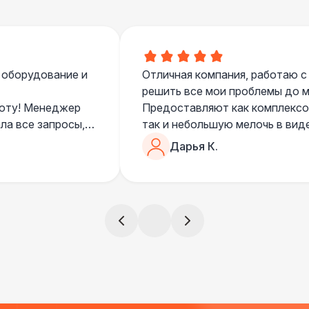
 оборудование и
Отличная компания, работаю с
решить все мои проблемы до ме
боту! Менеджер
Предоставляют как комплексом
ла все запросы,
так и небольшую мелочь в вид
очень понимающий, честный вс
Дарья К.
все тревоги
чем дополнить праздник. Очен
)
всегда все четко и по расписа
ята сами все
и аккуратно
!
ще раз :)