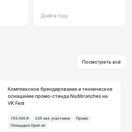
Дней в году
000 Р
В корзину
500 Р
В корзину
500 Р
В корзину
Посмотреть всё
 000 Р
В корзину
Комплексное брендирование и техническое
000 Р
оснащение промо-стенда Nudibranches на
В корзину
VK Fest
000 Р
В корзину
705 000 ₽
235 чел. участники
Промо
Площадка Open air