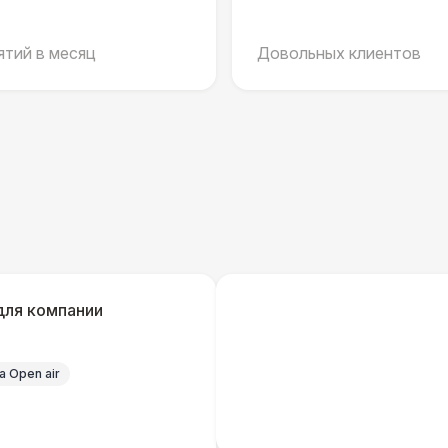
ШАТРЫ
тий в месяц
Довольных клиентов
Шатер быстровозводимый
6 
Прилавок
6 
Палатка 2,5 х 2,5 м
6 
Шатер Пагода
11
для компании
Домик «Ярмарочный» 3 х 2 м
27 
 Open air
Шатер Павильон
43 