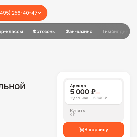
(495) 256-40-47
ер-классы
Фотозоны
Фан-казино
Тимбилдинг
льной
Аренда
5 000 ₽
доп. час — 6 300 ₽
Купить
от
В корзину