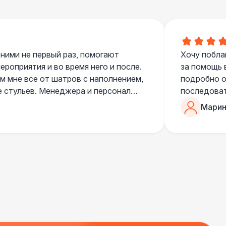
 ними не первый раз, помогают
Хочу побла
роприятия и во время него и после.
за помощь 
 мне все от шатров с наполнением,
подробно о
е стульев. Менеджера и персонал
последоват
егда подскажут что лучше взять и
Романом, о
Марин
ь люблю работать именно с ними,
«Рука с ша
нию
звонке в к
шампанског
приветливы