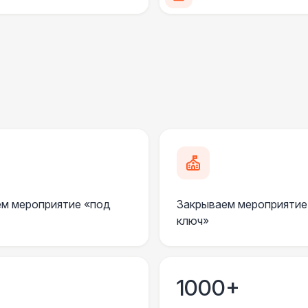
Баннер односторонний
2 
Разработка макета для баннера
5 
ДОПОЛНИТЕЛЬНО
Подставка для огнетушителя
Огнетушители
1
м мероприятие «под
Закрываем мероприятие
Урна
ключ»
Указатель А3
1
1000+
Санитайзер (100 чел.)
1