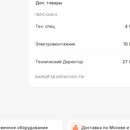
Доп. товары
ПЕРСОНАЛ
Тех. спец.
4 
Электромонтажник
10 
Технический Директор
27 
БАРЬЕР БЕЗОПАСНОСТИ
Серебряный (1,7 х 0,8 х 0,6)
Черный / оранж. (2 х 1 х 0,6)
Стилизованный (2 х 1 х 0,6)
1
твенное оборудование
Доставка по Москве и