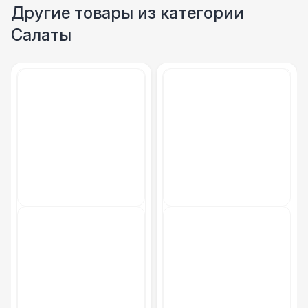
Столбики ограждения (1м)
1 100 Р
Другие товары из категории
Салаты
Указатель А3
1 100 Р
Санитайзер (100 чел.)
1 450 Р
ФУРШЕТНЫЕ ЛИНИИ
Цветные столы с тканью
5 500 Р
Фуршетная линия WHITE & BLACK
17 000 Р
Фуршетная линия Black
17 000 Р
Фуршетная линия Premium wood
27 000 Р