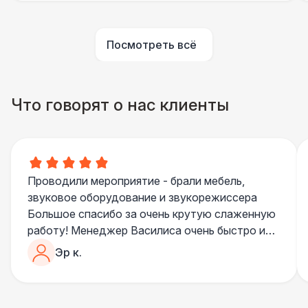
Аниматор
10 000 Р
Посмотреть всё
Бармен
8 000 Р
Что говорят о нас клиенты
Менеджер проекта
13 000 Р
Банкетный менеджер
12 500 Р
Проводили мероприятие - брали мебель,
Технический Директор
27 000 Р
звуковое оборудование и звукорежиссера
Большое спасибо за очень крутую слаженную
Буфетчица аниматор
12 000 Р
работу! Менеджер Василиса очень быстро и
качественно обрабатывала все запросы,
Эр к.
пошла навстречу во многих моментах
Буфетчица СССР аутентичная
15 000 Р
Отдельное спасибо звукорежиссеру
Александру, все тревоги сгладились
Буфетчица проф. актриса
27 000 Р