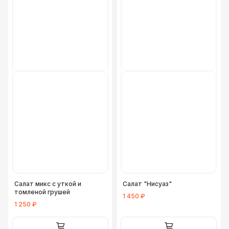
Салат микс с уткой и
Салат "Нисуаз"
томленой грушей
1 450 ₽
1 250 ₽