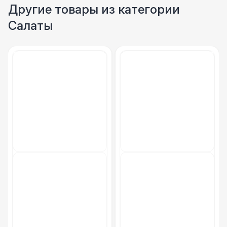
Столбики ограждения (1м)
1 100 Р
Другие товары из категории
Салаты
Указатель А3
1 100 Р
Санитайзер (100 чел.)
1 450 Р
ФУРШЕТНЫЕ ЛИНИИ
Цветные столы с тканью
5 500 Р
Фуршетная линия WHITE & BLACK
17 000 Р
Фуршетная линия Black
17 000 Р
Фуршетная линия Premium wood
27 000 Р