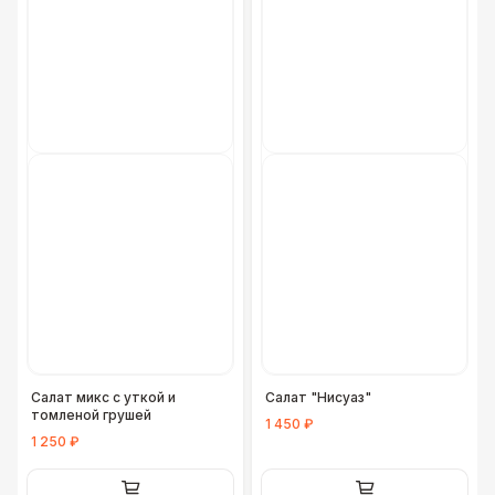
Салат микс с уткой и
Салат "Нисуаз"
томленой грушей
1 450 ₽
1 250 ₽