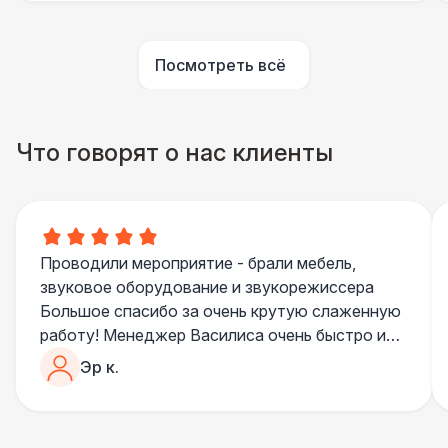
Аниматор
10 000 Р
Посмотреть всё
Бармен
8 000 Р
Что говорят о нас клиенты
Менеджер проекта
13 000 Р
Банкетный менеджер
12 500 Р
Проводили мероприятие - брали мебель,
Технический Директор
27 000 Р
звуковое оборудование и звукорежиссера
Большое спасибо за очень крутую слаженную
Буфетчица аниматор
12 000 Р
работу! Менеджер Василиса очень быстро и
качественно обрабатывала все запросы,
Эр к.
пошла навстречу во многих моментах
Буфетчица СССР аутентичная
15 000 Р
Отдельное спасибо звукорежиссеру
Александру, все тревоги сгладились
Буфетчица проф. актриса
27 000 Р