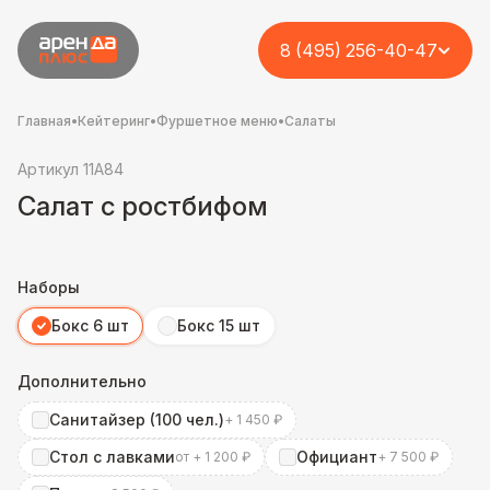
8 (495) 256-40-47
Главная
•
Кейтеринг
•
Фуршетное меню
•
Салаты
Артикул 11A84
Салат с ростбифом
Наборы
Бокс 6 шт
Бокс 15 шт
Дополнительно
Санитайзер (100 чел.)
+ 1 450 ₽
Стол с лавками
Официант
от + 1 200 ₽
+ 7 500 ₽