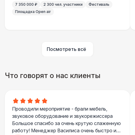
7 350 000 ₽
2 300 чел. участники
Фестиваль
Площадка Open air
Технический Директор
27 000 Р
Буфетчица аниматор
12 000 Р
Посмотреть всё
Буфетчица СССР аутентичная
15 000 Р
Буфетчица проф. актриса
27 000 Р
Что говорят о нас клиенты
БАРЬЕР БЕЗОПАСНОСТИ
Серебряный (1,7 х 0,8 х 0,6)
490 Р
Проводили мероприятие - брали мебель,
Черный / оранж. (2 х 1 х 0,6)
700 Р
звуковое оборудование и звукорежиссера
Большое спасибо за очень крутую слаженную
Стилизованный (2 х 1 х 0,6)
1 100 Р
работу! Менеджер Василиса очень быстро и