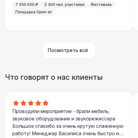
7 350 000 ₽
2 300 чел. участники
Фестиваль
Площадка Open air
Технический Директор
27 000 Р
Буфетчица аниматор
12 000 Р
Посмотреть всё
Буфетчица СССР аутентичная
15 000 Р
Буфетчица проф. актриса
27 000 Р
Что говорят о нас клиенты
БАРЬЕР БЕЗОПАСНОСТИ
Серебряный (1,7 х 0,8 х 0,6)
490 Р
Проводили мероприятие - брали мебель,
Черный / оранж. (2 х 1 х 0,6)
700 Р
звуковое оборудование и звукорежиссера
Большое спасибо за очень крутую слаженную
Стилизованный (2 х 1 х 0,6)
1 100 Р
работу! Менеджер Василиса очень быстро и