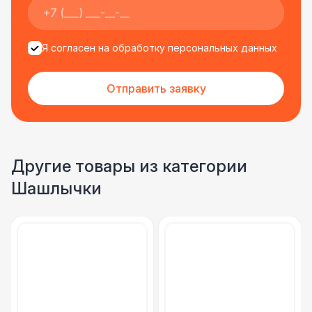
Санитайзер (100 чел.)
1 450 Р
Я согласен на обработку персональных данных
ФУРШЕТНЫЕ ЛИНИИ
Цветные столы с тканью
5 500 Р
Отправить заявку
Фуршетная линия WHITE & BLACK
17 000 Р
Фуршетная линия Black
17 000 Р
Другие товары из категории
Шашлычки
Фуршетная линия Premium wood
27 000 Р