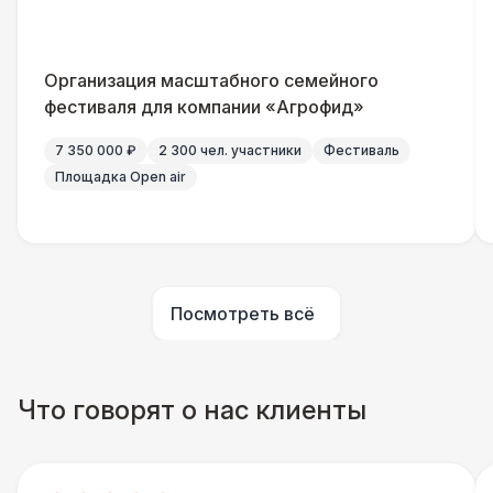
Бармен
8 000 Р
Менеджер проекта
13 000 Р
Организация масштабного семейного
фестиваля для компании «Агрофид»
Банкетный менеджер
12 500 Р
7 350 000 ₽
2 300 чел. участники
Фестиваль
Площадка Open air
Технический Директор
27 000 Р
Буфетчица аниматор
12 000 Р
Посмотреть всё
Буфетчица СССР аутентичная
15 000 Р
Буфетчица проф. актриса
27 000 Р
Что говорят о нас клиенты
БАРЬЕР БЕЗОПАСНОСТИ
Серебряный (1,7 х 0,8 х 0,6)
490 Р